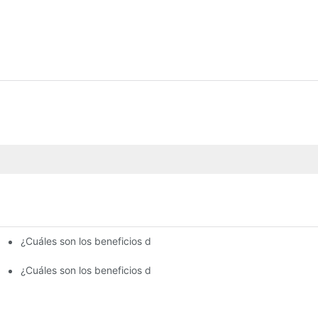
¿Cuáles son los beneficios de utilizar una máquina de recubrimi
 y la calidad de la aplicación de masilla?
mejorar la cobertura de pintura?
¿Cuáles son los beneficios de la pulverización de la pared interi