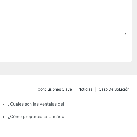
Conclusiones Clave
Noticias
Caso De Solución
ento de pintura para proyectos de restauración de vidrio?
¿Cuáles son las ventajas del sistema de pulverización automática
or de la tubería para mejorar la seguridad de la tubería?
¿Cómo proporciona la máquina de pulverización de esmalte un a