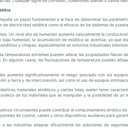
ctas. Cualquier signo de corrosión, conexiones sueltas o daños de
tática
empeña un papel fundamental a la hora de determinar los parámetros
 de electricidad estática como la eficacia de los sistemas de puesta 
s. Un nivel alto de humedad aumenta naturalmente la conductividad de
de baja humedad, la acumulación de estática se acentúa, ya que las 
táticas y chispas, especialmente en entornos industriales interiores 
as temperaturas extremas pueden alterar las propiedades físicas de l
ra. En algunos casos, las fluctuaciones de temperatura pueden afloj
es aumenta significativamente el riesgo asociado con los equipos
ión a tierra y de interconexión, así como el uso de equipos intrínse
ásticos, materiales sintéticos y ciertas telas, suelen tener caracte
uraleza de los materiales que se manipulan y la posibilidad de un m
ositivos circundantes puede contribuir al comportamiento errático de l
aneles de control, cables y otros dispositivos auxiliares para garan
 a las industrias adaptar eficazmente las soluciones de seguridad