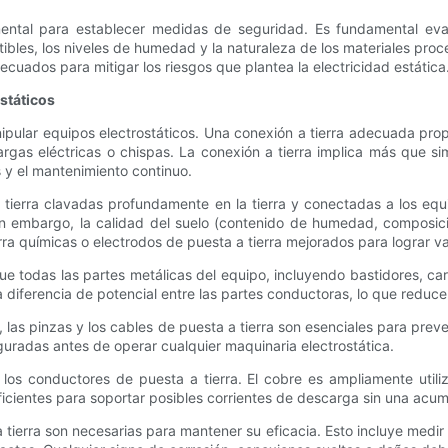
ental para establecer medidas de seguridad. Es fundamental eval
ibles, los niveles de humedad y la naturaleza de los materiales proc
cuados para mitigar los riesgos que plantea la electricidad estática
ostáticos
ipular equipos electrostáticos. Una conexión a tierra adecuada pro
rgas eléctricas o chispas. La conexión a tierra implica más que sim
os y el mantenimiento continuo.
tierra clavadas profundamente en la tierra y conectadas a los equi
in embargo, la calidad del suelo (contenido de humedad, composici
rra químicas o electrodos de puesta a tierra mejorados para lograr va
que todas las partes metálicas del equipo, incluyendo bastidores, c
diferencia de potencial entre las partes conductoras, lo que reduce
, las pinzas y los cables de puesta a tierra son esenciales para prev
uradas antes de operar cualquier maquinaria electrostática.
a los conductores de puesta a tierra. El cobre es ampliamente util
ficientes para soportar posibles corrientes de descarga sin una acum
tierra son necesarias para mantener su eficacia. Esto incluye medir 