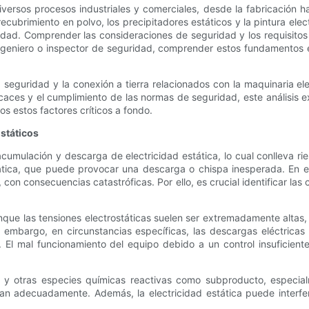
ersos procesos industriales y comerciales, desde la fabricación has
 recubrimiento en polvo, los precipitadores estáticos y la pintura elec
idad. Comprender las consideraciones de seguridad y los requisitos 
ingeniero o inspector de seguridad, comprender estos fundamentos 
 seguridad y la conexión a tierra relacionados con la maquinaria el
caces y el cumplimiento de las normas de seguridad, este análisis e
os estos factores críticos a fondo.
státicos
acumulación y descarga de electricidad estática, lo cual conlleva r
ática, que puede provocar una descarga o chispa inesperada. En en
n consecuencias catastróficas. Por ello, es crucial identificar las
que las tensiones electrostáticas suelen ser extremadamente altas, l
n embargo, en circunstancias específicas, las descargas eléctrica
. El mal funcionamiento del equipo debido a un control insuficient
o y otras especies químicas reactivas como subproducto, especi
lan adecuadamente. Además, la electricidad estática puede interfe