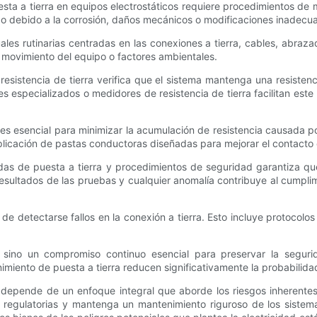
sta a tierra en equipos electrostáticos requiere procedimientos de 
po debido a la corrosión, daños mecánicos o modificaciones inadecu
les rutinarias centradas en las conexiones a tierra, cables, abraz
el movimiento del equipo o factores ambientales.
esistencia de tierra verifica que el sistema mantenga una resistenc
 especializados o medidores de resistencia de tierra facilitan est
ra es esencial para minimizar la acumulación de resistencia causada 
aplicación de pastas conductoras diseñadas para mejorar el contacto 
as de puesta a tierra y procedimientos de seguridad garantiza que
sultados de las pruebas y cualquier anomalía contribuye al cumplim
 detectarse fallos en la conexión a tierra. Esto incluye protocolo
sino un compromiso continuo esencial para preservar la seguridad
miento de puesta a tierra reducen significativamente la probabilida
 depende de un enfoque integral que aborde los riesgos inherente
regulatorias y mantenga un mantenimiento riguroso de los sistema