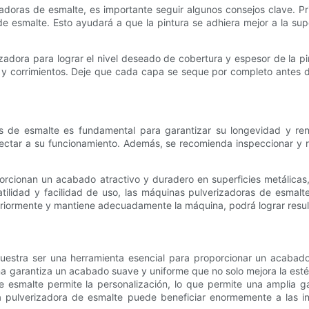
adoras de esmalte, es importante seguir algunos consejos clave. Pr
a de esmalte. Esto ayudará a que la pintura se adhiera mejor a la s
izadora para lograr el nivel deseado de cobertura y espesor de la pi
 y corrimientos. Deje que cada capa se seque por completo antes d
 de esmalte es fundamental para garantizar su longevidad y rend
fectar a su funcionamiento. Además, se recomienda inspeccionar y 
rcionan un acabado atractivo y duradero en superficies metálicas,
tilidad y facilidad de uso, las máquinas pulverizadoras de esmalte 
eriormente y mantiene adecuadamente la máquina, podrá lograr resul
uestra ser una herramienta esencial para proporcionar un acabado 
a garantiza un acabado suave y uniforme que no solo mejora la estéti
de esmalte permite la personalización, lo que permite una amplia 
na pulverizadora de esmalte puede beneficiar enormemente a las i