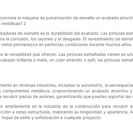
izadoras de esmalte es la durabilidad del acabado. Las pinturas esm
tra la corrosión, los rayones y el desgaste. El revestimiento de esm
 del metal permanezca en perfectas condiciones durante muchos años.
es la versatilidad que ofrecen. Las pinturas esmaltadas vienen en un
abado brillante o mate, un color atrevido o sutil, las pinturas esm
te en diversas industrias, incluidas la automotriz, la aeroespacial 
ros componentes metálicos, proporcionando un acabado atractivo y
ara recubrir piezas de aviones, garantizando que puedan soportar las
 ampliamente en la industria de la construcción para recubrir es
ción a estas estructuras, mejorando su longevidad y apariencia. A
oque de estilo y sofisticación a cualquier proyecto.