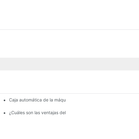
Caja automática de la máquina pulverizadora de vidrio
ia de los muebles?
 y la calidad de la aplicación de masilla?
¿Cuáles son las ventajas del sistema de pulverización automática