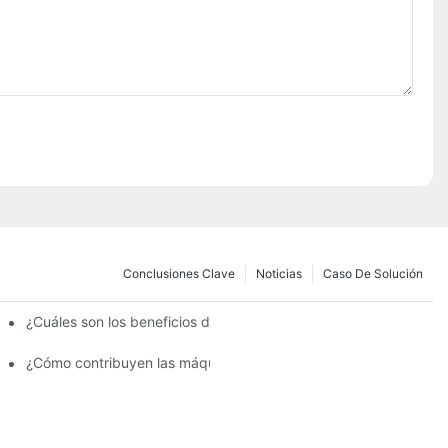
Conclusiones Clave
Noticias
Caso De Solución
¿Cuáles son los beneficios de utilizar una máquina de recubrimi
 para lograr una distribución uniforme del color?
¿Cómo contribuyen las máquinas de pulverización automática a m