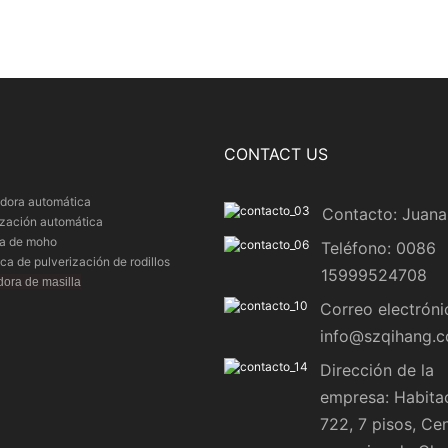
CONTACT US
dora automática
Contacto: Juana
ización automática
ra de moho
Teléfono: 0086
a de pulverización de rodillos
15999524708
ora de masilla
Correo electróni
info@szqihang.
Dirección de la
empresa: Habita
722, 7 pisos, Ce