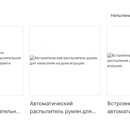
Напылени
Автоматический
Встроен
ательная
распылитель румян для
автомат
льная
нанесения на руки
распыле
вянных
игрушек.
модных 