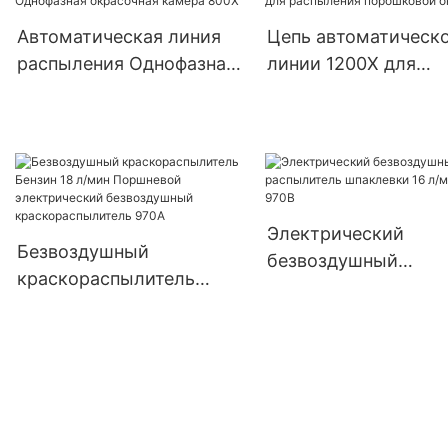
Автоматическая линия
Цепь автоматическ
распыления Однофазная
линии 1200X для
окрасочная камера 800X
распыления порошк
окраски
Электрический
Безвоздушный
безвоздушный
краскораспылитель
распылитель шпакл
Бензин 18 л/мин
16 л/мин 970B
Поршневой
электрический
безвоздушный
краскораспылитель
970A