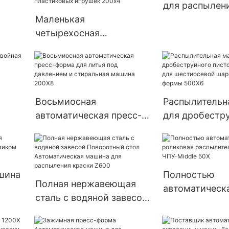
для распылен
а
Маленькая
200X6A с шес
четырехосная
зажимной пре
автоматическая машина
для впрыска топлива с
боковой формой,
многофункциональная
Восьмиосная
Распылительн
распылительная машина,
автоматическая пресс-
для дробестр
оборудование для
форма для литья под
пистолета под
распыления
давлением и стиральная
шестиосевой 
пластиковых игрушек
машина 200X8
пресс-формы 
200x4
шина
Полностью
Полная нержавеющая
ки
автоматическ
сталь с водяной завесой
роликовая
Поворотный стол
A
распылительн
Автоматическая машина