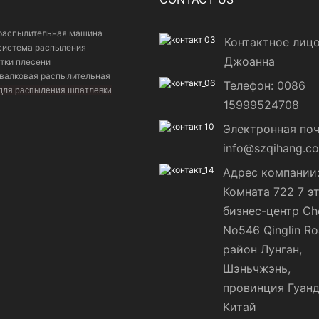
распылительная машина
Контактное лицо
система распыления
Джоанна
тки плесени
валковая распылительная
Телефон: 0086
ля распыления шпатлевки
15999524708
Электронная поч
info@szqihang.c
Адрес компании
Комната 722 7 э
бизнес-центр Ch
No546 Qinglin Ro
район Лунган,
Шэньчжэнь,
провинция Гуанд
Китай