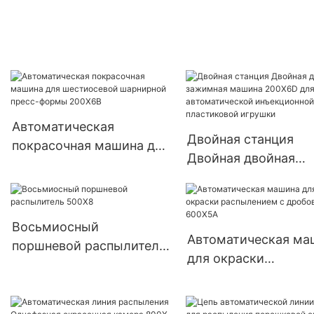
для распыления и мойки
покрасочная машин
пресс-форм 150X8
200X6C
Автоматическая
Двойная станция
покрасочная машина для
Двойная двойная
шестиосевой шарнирной
зажимная машина
пресс-формы 200X6B
200X6D для
автоматической
Восьмиосный
инъекционной
Автоматическая ма
поршневой распылитель
пластиковой игруш
для окраски
500X8
распылением с
дробовиком 600X5