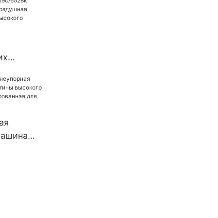
50X
их
ашин
ая
ая
ашина
машина
ления
тины
ления
ванная для