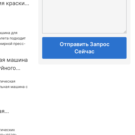
ия краски
тиосевой
сс-формой
Отправить Запрос
Сейчас
ая машина
уйного
ходит для
шарнирной
500X6
ая
ая машина