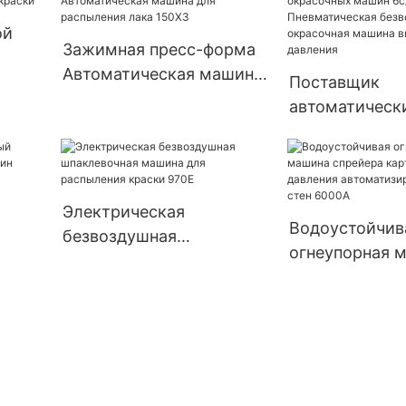
с ЧПУ-Middle 
для распыления краски
ой
Z600
Зажимная пресс-форма
Автоматическая машина
овой
Поставщик
для распыления лака
автоматическ
150X3
окрасочных м
6c/9c/6528k
Пневматическ
безвоздушная
Электрическая
Водоустойчив
окрасочная м
безвоздушная
огнеупорная 
высокого дав
евки
шпаклевочная машина
спрейера кар
для распыления краски
высокого дав
970E
автоматизиро
стен 6000А