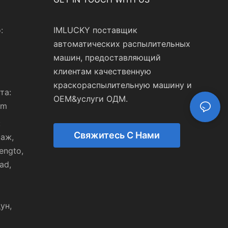
:
IMLUCKY поставщик
автоматических распылительных
машин, предоставляющий
клиентам качественную
краскораспылительную машину и
та:
OEM&услуги ОДМ.
om
:
Свяжитесь С Нами
таж,
engto,
ad,
ун,