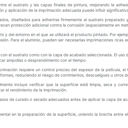
e el sustrato y las capas finales de pintura, mejorando la adhesió
ión y aplicación de la imprimación adecuada puede influir significativ
ados, diseñados para adherirse firmemente al sustrato preparado y
ecen protección adicional contra la corrosión (especialmente en metal
to y del entorno en el que se utilizará el producto pintado. Por ejem
rosión. Para el aluminio, pueden ser necesarias imprimaciones ricas
 con el sustrato como con la capa de acabado seleccionada. El uso
car ampollas o desprendimiento con el tiempo.
mprimación requiere un control preciso del espesor de la película, 
ormes, reduciendo el riesgo de corrimientos, descuelgues u otros d
mente incluye verificar que la superficie esté limpia, seca y corr
r el rendimiento de la imprimación.
 pasos de curado o secado adecuados antes de aplicar la capa de ac
l en la preparación de la superficie, uniendo la brecha entre el 