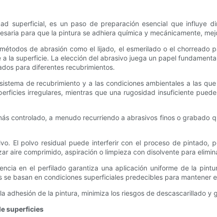
ad superficial, es un paso de preparación esencial que influye d
cesaria para que la pintura se adhiera química y mecánicamente, mejo
 métodos de abrasión como el lijado, el esmerilado o el chorreado 
a la superficie. La elección del abrasivo juega un papel fundamenta
ados para diferentes recubrimientos.
 sistema de recubrimiento y a las condiciones ambientales a las q
ficies irregulares, mientras que una rugosidad insuficiente puede
más controlado, a menudo recurriendo a abrasivos finos o grabado quí
lvo. El polvo residual puede interferir con el proceso de pintado,
ar aire comprimido, aspiración o limpieza con disolvente para elimina
encia en el perfilado garantiza una aplicación uniforme de la pin
 se basan en condiciones superficiales predecibles para mantener el 
la adhesión de la pintura, minimiza los riesgos de descascarillado y ga
e superficies