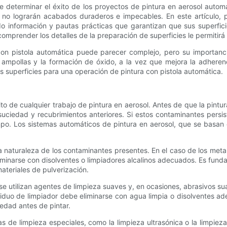
e determinar el éxito de los proyectos de pintura en aerosol autom
 no lograrán acabados duraderos e impecables. En este artículo, p
ndo información y pautas prácticas que garantizan que sus superfic
 comprender los detalles de la preparación de superficies le permitir
con pistola automática puede parecer complejo, pero su importanc
 ampollas y la formación de óxido, a la vez que mejora la adherenc
s superficies para una operación de pintura con pistola automática.
to de cualquier trabajo de pintura en aerosol. Antes de que la pintur
uciedad y recubrimientos anteriores. Si estos contaminantes persis
mpo. Los sistemas automáticos de pintura en aerosol, que se basan e
a naturaleza de los contaminantes presentes. En el caso de los meta
iminarse con disolventes o limpiadores alcalinos adecuados. Es fund
ateriales de pulverización.
e utilizan agentes de limpieza suaves y, en ocasiones, abrasivos su
esiduo de limpiador debe eliminarse con agua limpia o disolventes a
medad antes de pintar.
s de limpieza especiales, como la limpieza ultrasónica o la limpiez