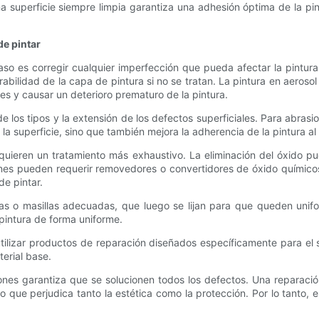
a superficie siempre limpia garantiza una adhesión óptima de la pin
de pintar
paso es corregir cualquier imperfección que pueda afectar la pint
abilidad de la capa de pintura si no se tratan. La pintura en aeroso
es y causar un deterioro prematuro de la pintura.
los tipos y la extensión de los defectos superficiales. Para abrasio
a superficie, sino que también mejora la adherencia de la pintura al 
requieren un tratamiento más exhaustivo. La eliminación del óxido 
ones pueden requerir removedores o convertidores de óxido químicos
de pintar.
llas o masillas adecuadas, que luego se lijan para que queden unif
 pintura de forma uniforme.
tilizar productos de reparación diseñados específicamente para el s
terial base.
iones garantiza que se solucionen todos los defectos. Una reparac
 lo que perjudica tanto la estética como la protección. Por lo tanto,