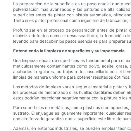
La preparación de la superficie es un paso crucial que pued
pulverización más avanzados y las pinturas de alta calidad
superficies antes de pintar con pistola automática, ofrecie
Tanto si es pintor profesional como ingeniero de fabricación,
Profundizar en el proceso de preparación antes de pintar 
minimiza defectos como el descascarillado, la formación de
leyendo para descubrir los pasos esenciales para preparar su
Entendiendo la limpieza de superficies y su importancia
Una limpieza eficaz de superficies es fundamental para el éxi
meticulosamente contaminantes como polvo, aceite, grasa, s
acabados irregulares, burbujas o descascarillado con el tie
limpias de manera uniforme para obtener resultados óptimos.
Los métodos de limpieza varían según el material a pintar y l
los procesos de mecanizado o las huellas dactilares deben el
estos podrían reaccionar negativamente con la pintura o los m
Para superficies no metálicas, como plásticos o compuestos, s
sustrato. El enjuague es igualmente importante; cualquier r
con aire forzado garantiza que la superficie esté libre de hu
Además, en entornos industriales, se pueden emplear técnica