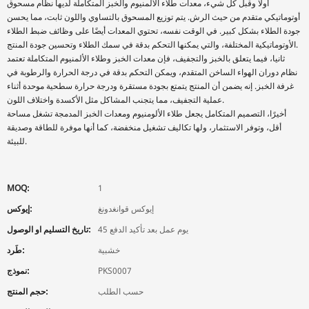
أولا وقبل كل شيء، معدات طلاء الألمنيوم والخبز المتكاملة لديها نظام مسحوق
أوتوماتيكي متقدم من حيث الرش. يتم توزيع المسحوق بالتساوي واللون ثابت، مما يحسن
جودة الطلاء بشكل كبير. في الوقت نفسه، تحتوي المعدات أيضًا على وظائف ضبط الطلاء
الأوتوماتيكية المختلفة، والتي يمكنها التحكم بدقة في سمك الطلاء وتحسين جودة المنتج.
ثانيا، فيما يتعلق بالخبز والتجفيف، فإن معدات الخبز وطلاء الألمنيوم المتكاملة تعتمد
نظام دوران الهواء الساخن المتقدم، ويمكن التحكم بدقة في درجة الحرارة والرطوبة في
غرفة الخبز. إنه يضمن أن المنتج يتمتع بجودة مستقرة ودرجة حرارة سطحية موحدة أثناء
عملية التجفيف، مما يتجنب المشاكل مثل الأكسدة واختلاف اللون.
أخيرًا، التصميم المتكامل يجعل طلاء الألومنيوم ومعدات الخبز المدمجة تشغل مساحة
أقل، وتوفر الاستثمار، ولها تكاليف تشغيل منخفضة، كما أنها موفرة للطاقة وصديقة
للبيئة.
MOQ:
1
إيوكس قوانغدونغ
إيوكس:
45 يوم عمل بعد تأكيد الدفع
تاريخ التسليم او الوصول:
خشبية
طَرد:
PKS0007
نموذج:
حسب الطلب
حجم المنتج: