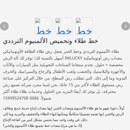
خط طلاء وتحميص الألمنيوم الترددي
طلاء الألمنيوم الترددي وخط الخبز يجعل رش طلاء الطاقة الأوتوماتيكي
أسهل بالنسبة لك! توفر لك آلة الرش IMLUCKY معدات رش أوتوماتيكية
مخصصة + حلول. تخدم منتجاتنا الصناعات التحويلية مثل السيارات والأثاث
والأجهزة والبلاستيك والخشب ولعب الأطفال والزجاج والسيراميك والحرف
اليدوية وما إلى ذلك. التي تتطلب رش السطح. من خلال التركيز على صناعة
رش مسحوق الطلاء لأكثر من 15 عامًا، نحن لسنا مجرد شركة تصنيع رش
محترفة، بل نوفر لك أيضًا المزيد من الحلول وخدمات طلاء طلاء أكثر
شمولاً. 0086 15999524708
أولاً، دعونا نفهم ما هو طلاء الألمنيوم ومعدات الخبز. إنها معدات إنتاج حديثة تدمج وظائف
الرش والخبز. إنها تعتمد تصميمًا متكاملًا ويمكنها إنهاء الطلاء والتجفيف والتبريد وما إلى
ذلك. في وقت واحد، مما يحسن بشكل كبير من كفاءة الإنتاج.
إذًا، ما هي مزايا معدات خط تجميع طلاء الألمنيوم والخبز؟