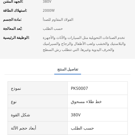
380V
الجهد المقنن:
2000W
استهلاك الطاقة:
الفولاذ المقاوم للصدأ
مادة الجسم:
حسب الطلب
بُعد المعالجة:
تخدم الصناعات التحويلية مثل السيارات والأثاث والأجهزة
الوظيفة الرئيسية:
والبلاستيك والخشب ولعب الأطفال والزجاج والسيراميك
والحرف اليدوية وغيرها. التي تتطلب رش السطح
تفاصيل المنتج
PKS0007
نموذج
خط طلاء مسحوق
نوع
380V
شكل القوة
حسب الطلب
أبعاد حجم الآلة