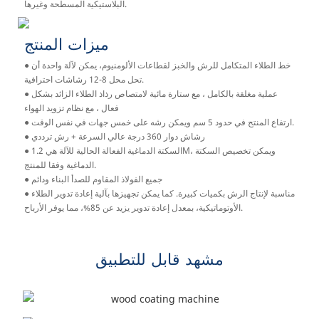
البلاستيكية المسطحة وغيرها.
ميزات المنتج
● خط الطلاء المتكامل للرش والخبز لقطاعات الألومنيوم، يمكن لآلة واحدة أن
تحل محل 8-12 رشاشات احترافية.
● عملية مغلقة بالكامل ، مع ستارة مائية لامتصاص رذاذ الطلاء الزائد بشكل
فعال ، مع نظام تزويد الهواء
● ارتفاع المنتج في حدود 5 سم ويمكن رشه على خمس جهات في نفس الوقت.
● رشاش دوار 360 درجة عالي السرعة + رش ترددي
● السكتة الدماغية الفعالة الحالية للآلة هي 1.2M، ويمكن تخصيص السكتة
الدماغية وفقا للمنتج.
● جميع الفولاذ المقاوم للصدأ البناء ودائم
● مناسبة لإنتاج الرش بكميات كبيرة. كما يمكن تجهيزها بآلية إعادة تدوير الطلاء
الأوتوماتيكية، بمعدل إعادة تدوير يزيد عن 85%، مما يوفر الأرباح.
مشهد قابل للتطبيق