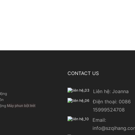
CONTACT US
Liên hệ: Joanna
động
ôn
Điện thoại: 0086
động
Máy phun bột trét
15999524708
Email:
info@szqihang.co