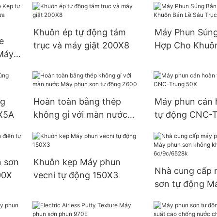
Thiết Bị Phun Đồ Chơi
Bằng Nhựa 200x4
Khuôn ép tự động tám
Máy Phun Súng
e
trục và máy giặt 200X8
Hợp Cho Khuôn
Máy
Sáu Trục 500X
hựa
ng
Hoàn toàn bằng thép
Máy phun cán 
X5A
không gỉ với màn nước
tự động CNC-T
Máy phun sơn tự động
Z600
n sơn
Khuôn kẹp Máy phun
Nhà cung cấp 
00X
vecni tự động 150X3
sơn tự động M
sơn không khí 
6c/9c/6528k