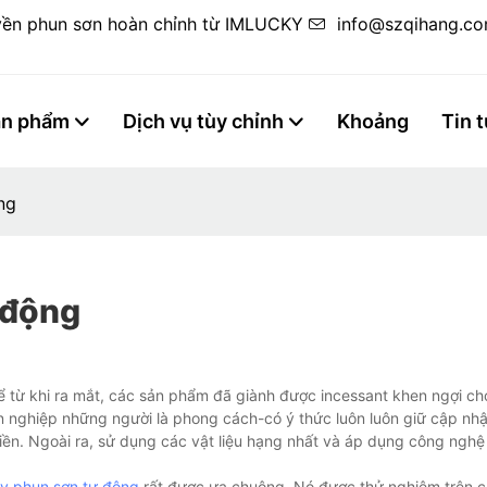
yền phun sơn hoàn chỉnh từ IMLUCKY
info@szqihang.c
ản phẩm
Dịch vụ tùy chỉnh
Khoảng
Tin 
ng
 động
 từ khi ra mắt, các sản phẩm đã giành được incessant khen ngợi ch
n nghiệp những người là phong cách-có ý thức luôn luôn giữ cập nhậ
iền. Ngoài ra, sử dụng các vật liệu hạng nhất và áp dụng công nghệ 
y phun sơn tự động
rất được ưa chuộng. Nó được thử nghiệm trên c