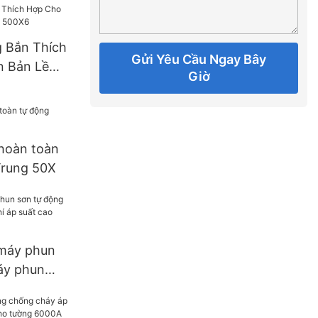
 Bắn Thích
Gửi Yêu Cầu Ngay Bây
 Bản Lề
Giờ
6
hoàn toàn
rung 50X
máy phun
áy phun
áp suất cao