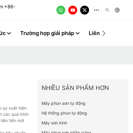
om
+86-
tức
Trường hợp giải pháp
Liên hệ
NHIỀU SẢN PHẨM HƠN
Máy phun sơn tự động
o sự xuất hiện
Hệ thống phun tự động
t các quá trình
tiên tiến mới
Máy sơn kính
Máy phun sơn phần cứng
ác tiêu chuẩn