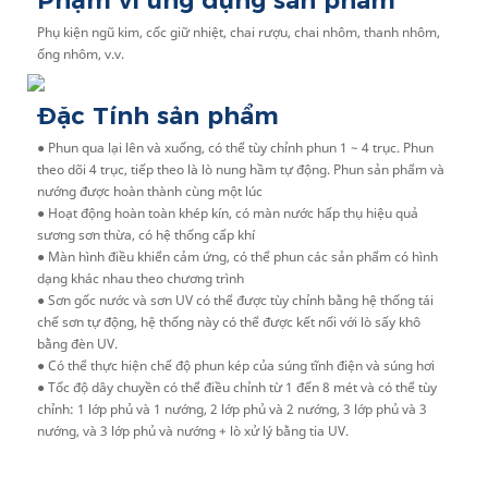
Phạm vi ứng dụng sản phẩm
Phụ kiện ngũ kim, cốc giữ nhiệt, chai rượu, chai nhôm, thanh nhôm,
ống nhôm, v.v.
Đặc Tính sản phẩm
● Phun qua lại lên và xuống, có thể tùy chỉnh phun 1 ~ 4 trục. Phun
theo dõi 4 trục, tiếp theo là lò nung hầm tự động. Phun sản phẩm và
nướng được hoàn thành cùng một lúc
● Hoạt động hoàn toàn khép kín, có màn nước hấp thụ hiệu quả
sương sơn thừa, có hệ thống cấp khí
● Màn hình điều khiển cảm ứng, có thể phun các sản phẩm có hình
dạng khác nhau theo chương trình
● Sơn gốc nước và sơn UV có thể được tùy chỉnh bằng hệ thống tái
chế sơn tự động, hệ thống này có thể được kết nối với lò sấy khô
bằng đèn UV.
● Có thể thực hiện chế độ phun kép của súng tĩnh điện và súng hơi
● Tốc độ dây chuyền có thể điều chỉnh từ 1 đến 8 mét và có thể tùy
chỉnh: 1 lớp phủ và 1 nướng, 2 lớp phủ và 2 nướng, 3 lớp phủ và 3
nướng, và 3 lớp phủ và nướng + lò xử lý bằng tia UV.