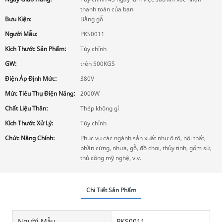
thanh toán của bạn
Bưu Kiện:
Bằng gỗ
Người Mẫu:
PKS0011
Kích Thước Sản Phẩm:
Tùy chỉnh
GW:
trên 500KGS
Điện Áp Định Mức:
380V
Mức Tiêu Thụ Điện Năng:
2000W
Chất Liệu Thân:
Thép không gỉ
Kích Thước Xử Lý:
Tùy chỉnh
Chức Năng Chính:
Phục vụ các ngành sản xuất như ô tô, nội thất,
phần cứng, nhựa, gỗ, đồ chơi, thủy tinh, gốm sứ,
thủ công mỹ nghệ, v.v.
Chi Tiết Sản Phẩm
Người Mẫu
PKS0011