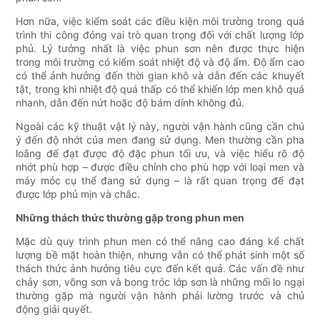
Hơn nữa, việc kiểm soát các điều kiện môi trường trong quá
trình thi công đóng vai trò quan trọng đối với chất lượng lớp
phủ. Lý tưởng nhất là việc phun sơn nên được thực hiện
trong môi trường có kiểm soát nhiệt độ và độ ẩm. Độ ẩm cao
có thể ảnh hưởng đến thời gian khô và dẫn đến các khuyết
tật, trong khi nhiệt độ quá thấp có thể khiến lớp men khô quá
nhanh, dẫn đến nứt hoặc độ bám dính không đủ.
Ngoài các kỹ thuật vật lý này, người vận hành cũng cần chú
ý đến độ nhớt của men đang sử dụng. Men thường cần pha
loãng để đạt được độ đặc phun tối ưu, và việc hiểu rõ độ
nhớt phù hợp – được điều chỉnh cho phù hợp với loại men và
máy móc cụ thể đang sử dụng – là rất quan trọng để đạt
được lớp phủ mịn và chắc.
Những thách thức thường gặp trong phun men
Mặc dù quy trình phun men có thể nâng cao đáng kể chất
lượng bề mặt hoàn thiện, nhưng vẫn có thể phát sinh một số
thách thức ảnh hưởng tiêu cực đến kết quả. Các vấn đề như
chảy sơn, võng sơn và bong tróc lớp sơn là những mối lo ngại
thường gặp mà người vận hành phải lường trước và chủ
động giải quyết.