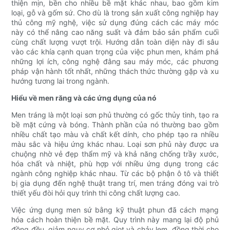
thiện mịn, bền cho nhiều bề mặt khác nhau, bao gồm kim
loại, gỗ và gốm sứ. Cho dù là trong sản xuất công nghiệp hay
thủ công mỹ nghệ, việc sử dụng đúng cách các máy móc
này có thể nâng cao năng suất và đảm bảo sản phẩm cuối
cùng chất lượng vượt trội. Hướng dẫn toàn diện này đi sâu
vào các khía cạnh quan trọng của việc phun men, khám phá
những lợi ích, công nghệ đằng sau máy móc, các phương
pháp vận hành tốt nhất, những thách thức thường gặp và xu
hướng tương lai trong ngành.
Hiểu về men răng và các ứng dụng của nó
Men tráng là một loại sơn phủ thường có gốc thủy tinh, tạo ra
bề mặt cứng và bóng. Thành phần của nó thường bao gồm
nhiều chất tạo màu và chất kết dính, cho phép tạo ra nhiều
màu sắc và hiệu ứng khác nhau. Loại sơn phủ này được ưa
chuộng nhờ vẻ đẹp thẩm mỹ và khả năng chống trầy xước,
hóa chất và nhiệt, phù hợp với nhiều ứng dụng trong các
ngành công nghiệp khác nhau. Từ các bộ phận ô tô và thiết
bị gia dụng đến nghệ thuật trang trí, men tráng đóng vai trò
thiết yếu đòi hỏi quy trình thi công chất lượng cao.
Việc ứng dụng men sứ bằng kỹ thuật phun đã cách mạng
hóa cách hoàn thiện bề mặt. Quy trình này mang lại độ phủ
đồng đều, giảm nguy cơ nhỏ giọt và chảy lem, đồng thời cho