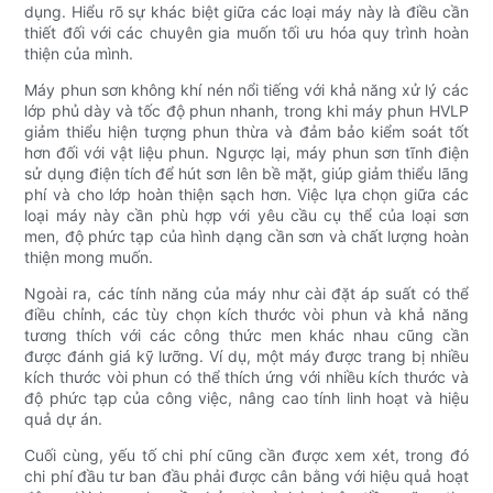
dụng. Hiểu rõ sự khác biệt giữa các loại máy này là điều cần
thiết đối với các chuyên gia muốn tối ưu hóa quy trình hoàn
thiện của mình.
Máy phun sơn không khí nén nổi tiếng với khả năng xử lý các
lớp phủ dày và tốc độ phun nhanh, trong khi máy phun HVLP
giảm thiểu hiện tượng phun thừa và đảm bảo kiểm soát tốt
hơn đối với vật liệu phun. Ngược lại, máy phun sơn tĩnh điện
sử dụng điện tích để hút sơn lên bề mặt, giúp giảm thiểu lãng
phí và cho lớp hoàn thiện sạch hơn. Việc lựa chọn giữa các
loại máy này cần phù hợp với yêu cầu cụ thể của loại sơn
men, độ phức tạp của hình dạng cần sơn và chất lượng hoàn
thiện mong muốn.
Ngoài ra, các tính năng của máy như cài đặt áp suất có thể
điều chỉnh, các tùy chọn kích thước vòi phun và khả năng
tương thích với các công thức men khác nhau cũng cần
được đánh giá kỹ lưỡng. Ví dụ, một máy được trang bị nhiều
kích thước vòi phun có thể thích ứng với nhiều kích thước và
độ phức tạp của công việc, nâng cao tính linh hoạt và hiệu
quả dự án.
Cuối cùng, yếu tố chi phí cũng cần được xem xét, trong đó
chi phí đầu tư ban đầu phải được cân bằng với hiệu quả hoạt