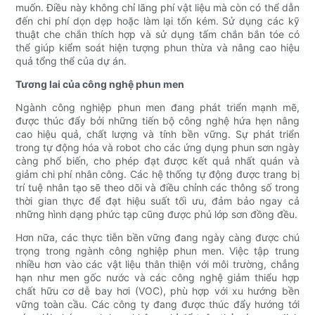
muốn. Điều này không chỉ lãng phí vật liệu mà còn có thể dẫn
đến chi phí dọn dẹp hoặc làm lại tốn kém. Sử dụng các kỹ
thuật che chắn thích hợp và sử dụng tấm chắn bắn tóe có
thể giúp kiểm soát hiện tượng phun thừa và nâng cao hiệu
quả tổng thể của dự án.
Tương lai của công nghệ phun men
Ngành công nghiệp phun men đang phát triển mạnh mẽ,
được thúc đẩy bởi những tiến bộ công nghệ hứa hẹn nâng
cao hiệu quả, chất lượng và tính bền vững. Sự phát triển
trong tự động hóa và robot cho các ứng dụng phun sơn ngày
càng phổ biến, cho phép đạt được kết quả nhất quán và
giảm chi phí nhân công. Các hệ thống tự động được trang bị
trí tuệ nhân tạo sẽ theo dõi và điều chỉnh các thông số trong
thời gian thực để đạt hiệu suất tối ưu, đảm bảo ngay cả
những hình dạng phức tạp cũng được phủ lớp sơn đồng đều.
Hơn nữa, các thực tiễn bền vững đang ngày càng được chú
trọng trong ngành công nghiệp phun men. Việc tập trung
nhiều hơn vào các vật liệu thân thiện với môi trường, chẳng
hạn như men gốc nước và các công nghệ giảm thiểu hợp
chất hữu cơ dễ bay hơi (VOC), phù hợp với xu hướng bền
vững toàn cầu. Các công ty đang được thúc đẩy hướng tới