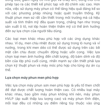
phép tạo ra các thiết kế phức tạp với độ chính xác cao. Hơn
nữa, việc sử dụng máy phun có thể tăng hiệu quả đáng kể so
với các phương pháp nhúng hoặc quét truyền thống. Kỹ
thuật phun men sứ rất cần thiết trong môi trường mà cả hiệu
suất và tính thẩm mỹ đều quan trọng, chẳng hạn như trong
sản xuất ô tô, nơi lớp hoàn thiện thẩm mỹ có thể ảnh hưởng
đến sự lựa chọn của người tiêu dùng.
Các loại men khác nhau phù hợp với các ứng dụng khác
nhau. Ví dụ, men chịu nhiệt được sử dụng trong lò nung và vỉ
nướng, trong khi men dẻo có thể được sử dụng trên các bề
mặt cần chịu được chuyển động hoặc uốn cong. Việc lựa
chọn loại men ảnh hưởng đến chất lượng, độ bám dính và độ
bền của lớp phủ cuối cùng, nhấn mạnh sự cần thiết phải lựa
chọn kỹ thuật phun và máy móc phù hợp cho từng dự án cụ
thể.
Lựa chọn máy phun men phù hợp
Việc lựa chọn máy phun sơn men phù hợp là yếu tố then chốt
để đạt được chất lượng hoàn thiện cao. Có nhiều loại máy
khác nhau, bao gồm máy phun không khí nén, máy phun
HVLP (áp suất thấp lưu lượng cao) và máy phun tĩnh điện,
mỗi loại đều có những ưu điểm riêng tùy thuộc vào ứng