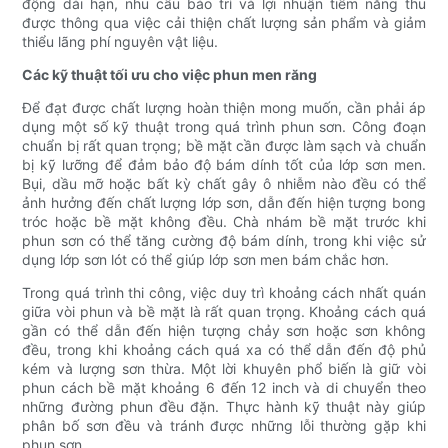
động dài hạn, nhu cầu bảo trì và lợi nhuận tiềm năng thu
được thông qua việc cải thiện chất lượng sản phẩm và giảm
thiểu lãng phí nguyên vật liệu.
Các kỹ thuật tối ưu cho việc phun men răng
Để đạt được chất lượng hoàn thiện mong muốn, cần phải áp
dụng một số kỹ thuật trong quá trình phun sơn. Công đoạn
chuẩn bị rất quan trọng; bề mặt cần được làm sạch và chuẩn
bị kỹ lưỡng để đảm bảo độ bám dính tốt của lớp sơn men.
Bụi, dầu mỡ hoặc bất kỳ chất gây ô nhiễm nào đều có thể
ảnh hưởng đến chất lượng lớp sơn, dẫn đến hiện tượng bong
tróc hoặc bề mặt không đều. Chà nhám bề mặt trước khi
phun sơn có thể tăng cường độ bám dính, trong khi việc sử
dụng lớp sơn lót có thể giúp lớp sơn men bám chắc hơn.
Trong quá trình thi công, việc duy trì khoảng cách nhất quán
giữa vòi phun và bề mặt là rất quan trọng. Khoảng cách quá
gần có thể dẫn đến hiện tượng chảy sơn hoặc sơn không
đều, trong khi khoảng cách quá xa có thể dẫn đến độ phủ
kém và lượng sơn thừa. Một lời khuyên phổ biến là giữ vòi
phun cách bề mặt khoảng 6 đến 12 inch và di chuyển theo
những đường phun đều đặn. Thực hành kỹ thuật này giúp
phân bố sơn đều và tránh được những lỗi thường gặp khi
phun sơn.