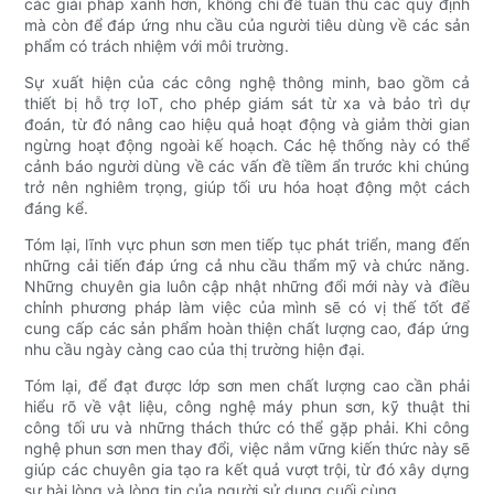
các giải pháp xanh hơn, không chỉ để tuân thủ các quy định
mà còn để đáp ứng nhu cầu của người tiêu dùng về các sản
phẩm có trách nhiệm với môi trường.
Sự xuất hiện của các công nghệ thông minh, bao gồm cả
thiết bị hỗ trợ IoT, cho phép giám sát từ xa và bảo trì dự
đoán, từ đó nâng cao hiệu quả hoạt động và giảm thời gian
ngừng hoạt động ngoài kế hoạch. Các hệ thống này có thể
cảnh báo người dùng về các vấn đề tiềm ẩn trước khi chúng
trở nên nghiêm trọng, giúp tối ưu hóa hoạt động một cách
đáng kể.
Tóm lại, lĩnh vực phun sơn men tiếp tục phát triển, mang đến
những cải tiến đáp ứng cả nhu cầu thẩm mỹ và chức năng.
Những chuyên gia luôn cập nhật những đổi mới này và điều
chỉnh phương pháp làm việc của mình sẽ có vị thế tốt để
cung cấp các sản phẩm hoàn thiện chất lượng cao, đáp ứng
nhu cầu ngày càng cao của thị trường hiện đại.
Tóm lại, để đạt được lớp sơn men chất lượng cao cần phải
hiểu rõ về vật liệu, công nghệ máy phun sơn, kỹ thuật thi
công tối ưu và những thách thức có thể gặp phải. Khi công
nghệ phun sơn men thay đổi, việc nắm vững kiến ​​thức này sẽ
giúp các chuyên gia tạo ra kết quả vượt trội, từ đó xây dựng
sự hài lòng và lòng tin của người sử dụng cuối cùng.