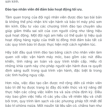
sơn kính.
Đào tạo nhân viên để đảm bảo hoạt động tối ưu.
Tầm quan trọng của đội ngũ nhân viên được đào tạo bài bản
là không thể phủ nhận khi vận hành và bảo trì máy phủ sơn
lên kính. Đầu tư vào các chương trình đào tạo chuyên sâu
giúp giảm thiểu sai sót của con người cũng như tăng hiệu
quả hoạt động. Một đội ngũ am hiểu có thể quản lý hiệu quả
hoạt động hàng ngày của thiết bị đồng thời đảm bảo tất cả
các quy trình bảo trì được thực hiện một cách nghiêm túc.
Hãy bắt đầu quá trình đào tạo bằng cách cho nhân viên làm
quen với việc vận hành máy móc, bao gồm các nút điều
khiển, tính năng an toàn và quy trình khẩn cấp. Hiểu rõ
những khía cạnh này cho phép người vận hành đưa ra quyết
định sáng suốt trong quá trình vận hành, đặc biệt là trong
các tình huống nguy cấp.
Hơn nữa, việc đào tạo cần được mở rộng đến cả nhân viên
bảo trì để họ được trang bị đầy đủ kiến ​​thức và kỹ năng để
thực hiện các công việc kiểm tra và sửa chữa định kỳ. Điều
này bao gồm việc hiểu rõ các yêu cầu về nhiên liệu và chất
bôi trơn, quy trình làm sạch và các phương pháp tốt nhất để
bảo trì phòng ngừa. Một nguồn tài liệu sẵn có, chẳng hạn như