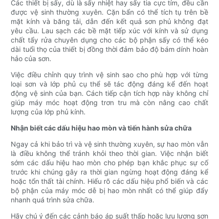
Các thiết bị sấy, dù là sấy nhiệt hay sấy tia cực tím, đều cần
được vệ sinh thường xuyên. Cặn bẩn có thể tích tụ trên bề
mặt kính và băng tải, dẫn đến kết quả sơn phủ không đạt
yêu cầu. Lau sạch các bề mặt tiếp xúc với kính và sử dụng
chất tẩy rửa chuyên dụng cho các bộ phận sấy có thể kéo
dài tuổi thọ của thiết bị đồng thời đảm bảo độ bám dính hoàn
hảo của sơn.
Việc điều chỉnh quy trình vệ sinh sao cho phù hợp với từng
loại sơn và lớp phủ cụ thể sẽ tác động đáng kể đến hoạt
động vệ sinh của bạn. Cách tiếp cận tích hợp này không chỉ
giúp máy móc hoạt động trơn tru mà còn nâng cao chất
lượng của lớp phủ kính.
Nhận biết các dấu hiệu hao mòn và tiến hành sửa chữa
Ngay cả khi bảo trì và vệ sinh thường xuyên, sự hao mòn vẫn
là điều không thể tránh khỏi theo thời gian. Việc nhận biết
sớm các dấu hiệu hao mòn cho phép bạn khắc phục sự cố
trước khi chúng gây ra thời gian ngừng hoạt động đáng kể
hoặc tổn thất tài chính. Hiểu rõ các dấu hiệu phổ biến và các
bộ phận của máy móc dễ bị hao mòn nhất có thể giúp đẩy
nhanh quá trình sửa chữa.
Hãy chú ý đến các cảnh báo áp suất thấp hoặc lưu lượng sơn