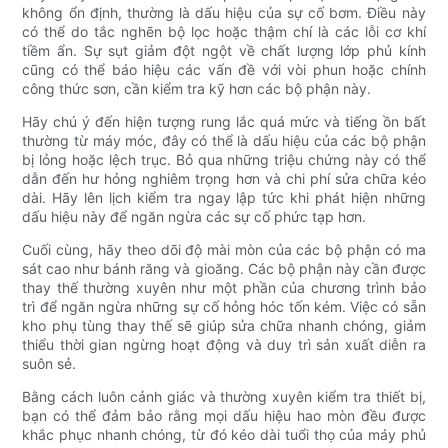
không ổn định, thường là dấu hiệu của sự cố bơm. Điều này
có thể do tắc nghẽn bộ lọc hoặc thậm chí là các lỗi cơ khí
tiềm ẩn. Sự sụt giảm đột ngột về chất lượng lớp phủ kính
cũng có thể báo hiệu các vấn đề với vòi phun hoặc chính
công thức sơn, cần kiểm tra kỹ hơn các bộ phận này.
Hãy chú ý đến hiện tượng rung lắc quá mức và tiếng ồn bất
thường từ máy móc, đây có thể là dấu hiệu của các bộ phận
bị lỏng hoặc lệch trục. Bỏ qua những triệu chứng này có thể
dẫn đến hư hỏng nghiêm trọng hơn và chi phí sửa chữa kéo
dài. Hãy lên lịch kiểm tra ngay lập tức khi phát hiện những
dấu hiệu này để ngăn ngừa các sự cố phức tạp hơn.
Cuối cùng, hãy theo dõi độ mài mòn của các bộ phận có ma
sát cao như bánh răng và gioăng. Các bộ phận này cần được
thay thế thường xuyên như một phần của chương trình bảo
trì để ngăn ngừa những sự cố hỏng hóc tốn kém. Việc có sẵn
kho phụ tùng thay thế sẽ giúp sửa chữa nhanh chóng, giảm
thiểu thời gian ngừng hoạt động và duy trì sản xuất diễn ra
suôn sẻ.
Bằng cách luôn cảnh giác và thường xuyên kiểm tra thiết bị,
bạn có thể đảm bảo rằng mọi dấu hiệu hao mòn đều được
khắc phục nhanh chóng, từ đó kéo dài tuổi thọ của máy phủ