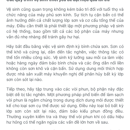
Vệ sinh cũng quan trọng không kém bảo trì đối với tuổi thọ và
chức năng của máy phủ sơn kính. Sự tích tụ cặn bẩn có thể
ảnh hưởng đến cả chất lượng lớp sơn và cơ cấu tổng thể của
máy. Điều cần thiết là phải thiết lập một phương pháp vệ sinh
có hệ thống, bao gồm tất cả các bộ phận của máy nhưng
vẫn đủ nhẹ nhàng để tránh gây hư hại.
Hãy bắt đầu bằng việc vệ sinh định kỳ bình chứa sơn. Sơn có
thể khô và cứng lại, dẫn đến tắc nghẽn, việc thông tắc có
thể tốn nhiều công sức. Vệ sinh kỹ lưỡng sau mỗi ca làm việc
hoặc hàng ngày đảm bảo bình chứa và các ống dẫn nối liền
không còn sơn khô và cặn bẩn. Sử dụng dung môi thích hợp
được nhà sản xuất máy khuyến nghị để phân hủy bất kỳ lớp
sơn còn sót lại nào.
Tiếp theo, hãy tập trung vào các vòi phun, bộ phận này đặc
biệt dễ bị tắc nghẽn. Một phương pháp phổ biến để làm sạch
vòi phun là ngâm chúng trong dung dịch dung môi được thiết
kế cho loại sơn cụ thể được sử dụng. Điều này loại bỏ bất kỳ
lớp sơn còn sót lại nào, đảm bảo kiểu phun đồng đều.
Thường xuyên kiểm tra và thay thế vòi phun khi có dấu hiệu
hư hỏng có thể ngăn ngừa các vấn đề lớn hơn về sau.