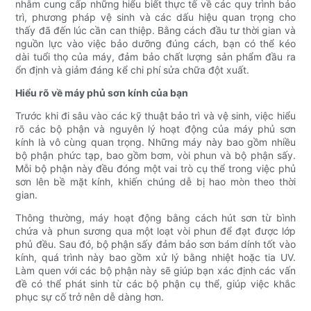
nhằm cung cấp những hiểu biết thực tế về các quy trình bảo
trì, phương pháp vệ sinh và các dấu hiệu quan trọng cho
thấy đã đến lúc cần can thiệp. Bằng cách đầu tư thời gian và
nguồn lực vào việc bảo dưỡng đúng cách, bạn có thể kéo
dài tuổi thọ của máy, đảm bảo chất lượng sản phẩm đầu ra
ổn định và giảm đáng kể chi phí sửa chữa đột xuất.
Hiểu rõ về máy phủ sơn kính của bạn
Trước khi đi sâu vào các kỹ thuật bảo trì và vệ sinh, việc hiểu
rõ các bộ phận và nguyên lý hoạt động của máy phủ sơn
kính là vô cùng quan trọng. Những máy này bao gồm nhiều
bộ phận phức tạp, bao gồm bơm, vòi phun và bộ phận sấy.
Mỗi bộ phận này đều đóng một vai trò cụ thể trong việc phủ
sơn lên bề mặt kính, khiến chúng dễ bị hao mòn theo thời
gian.
Thông thường, máy hoạt động bằng cách hút sơn từ bình
chứa và phun sương qua một loạt vòi phun để đạt được lớp
phủ đều. Sau đó, bộ phận sấy đảm bảo sơn bám dính tốt vào
kính, quá trình này bao gồm xử lý bằng nhiệt hoặc tia UV.
Làm quen với các bộ phận này sẽ giúp bạn xác định các vấn
đề có thể phát sinh từ các bộ phận cụ thể, giúp việc khắc
phục sự cố trở nên dễ dàng hơn.