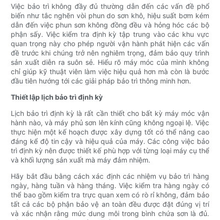
Việc bảo trì không đầy đủ thường dẫn đến các vấn đề phổ
biến như tắc nghẽn vòi phun do sơn khô, hiệu suất bơm kém
dẫn đến việc phun sơn không đồng đều và hỏng hóc các bộ
phận sấy. Việc kiểm tra định kỳ tập trung vào các khu vực
quan trọng này cho phép người vận hành phát hiện các vấn
đề trước khi chúng trở nên nghiêm trọng, đảm bảo quy trình
sản xuất diễn ra suôn sẻ. Hiểu rõ máy móc của mình không
chỉ giúp kỹ thuật viên làm việc hiệu quả hơn mà còn là bước
đầu tiên hướng tới các giải pháp bảo trì thông minh hơn.
Thiết lập lịch bảo trì định kỳ
Lịch bảo trì định kỳ là rất cần thiết cho bất kỳ máy móc vận
hành nào, và máy phủ sơn lên kính cũng không ngoại lệ. Việc
thực hiện một kế hoạch được xây dựng tốt có thể nâng cao
đáng kể độ tin cậy và hiệu quả của máy. Các công việc bảo
trì định kỳ nên được thiết kế phù hợp với từng loại máy cụ thể
và khối lượng sản xuất mà máy đảm nhiệm.
Hãy bắt đầu bằng cách xác định các nhiệm vụ bảo trì hàng
ngày, hàng tuần và hàng tháng. Việc kiểm tra hàng ngày có
thể bao gồm kiểm tra trực quan xem có rò rỉ không, đảm bảo
tất cả các bộ phận bảo vệ an toàn đều được đặt đúng vị trí
và xác nhận rằng mức dung môi trong bình chứa sơn là đủ.