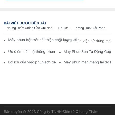
BÀI VIẾT ĐƯỢC ĐỀ XUẤT
Những Điểm Chính Cần Ghi Nhớ
Tin Tức
Trường Hợp Giải Pháp
Máy phun bột trét cải thiện chất lượng tốc độ D của ứng dụng b
Lợi ích của việc sử dụng máy 
Ưu điểm của hệ thống phun tự động để đạt được sự phân bố m
Máy Phun Sơn Tự Động Góp Ph
Lợi ích của việc phun sơn tường bên trong đường ống để nâng 
Máy phun men mang lại độ bền
Bản quyền © 2023 Công ty TNHH Điện tử Qihang Thâm