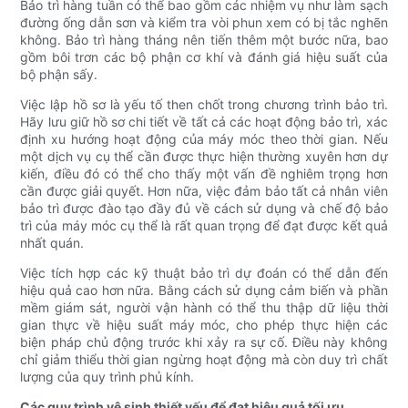
Bảo trì hàng tuần có thể bao gồm các nhiệm vụ như làm sạch
đường ống dẫn sơn và kiểm tra vòi phun xem có bị tắc nghẽn
không. Bảo trì hàng tháng nên tiến thêm một bước nữa, bao
gồm bôi trơn các bộ phận cơ khí và đánh giá hiệu suất của
bộ phận sấy.
Việc lập hồ sơ là yếu tố then chốt trong chương trình bảo trì.
Hãy lưu giữ hồ sơ chi tiết về tất cả các hoạt động bảo trì, xác
định xu hướng hoạt động của máy móc theo thời gian. Nếu
một dịch vụ cụ thể cần được thực hiện thường xuyên hơn dự
kiến, điều đó có thể cho thấy một vấn đề nghiêm trọng hơn
cần được giải quyết. Hơn nữa, việc đảm bảo tất cả nhân viên
bảo trì được đào tạo đầy đủ về cách sử dụng và chế độ bảo
trì của máy móc cụ thể là rất quan trọng để đạt được kết quả
nhất quán.
Việc tích hợp các kỹ thuật bảo trì dự đoán có thể dẫn đến
hiệu quả cao hơn nữa. Bằng cách sử dụng cảm biến và phần
mềm giám sát, người vận hành có thể thu thập dữ liệu thời
gian thực về hiệu suất máy móc, cho phép thực hiện các
biện pháp chủ động trước khi xảy ra sự cố. Điều này không
chỉ giảm thiểu thời gian ngừng hoạt động mà còn duy trì chất
lượng của quy trình phủ kính.
Các quy trình vệ sinh thiết yếu để đạt hiệu quả tối ưu