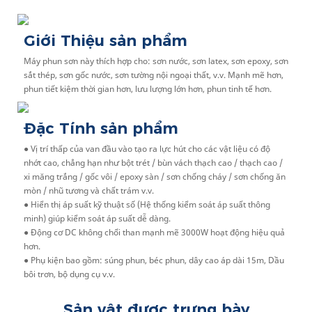
Giới Thiệu sản phẩm
Máy phun sơn này thích hợp cho: sơn nước, sơn latex, sơn epoxy, sơn
sắt thép, sơn gốc nước, sơn tường nội ngoại thất, v.v. Mạnh mẽ hơn,
phun tiết kiệm thời gian hơn, lưu lượng lớn hơn, phun tinh tế hơn.
Đặc Tính sản phẩm
●
Vị trí thấp của van đầu vào tạo ra lực hút cho các vật liệu có độ
nhớt cao, chẳng hạn như bột trét / bùn vách thạch cao / thạch cao /
xi măng trắng / gốc vôi / epoxy sàn / sơn chống cháy / sơn chống ăn
mòn / nhũ tương và chất trám v.v.
●
Hiển thị áp suất kỹ thuật số (Hệ thống kiểm soát áp suất thông
minh) giúp kiểm soát áp suất dễ dàng.
●
Động cơ DC không chổi than mạnh mẽ 3000W hoạt động hiệu quả
hơn.
●
Phụ kiện bao gồm: súng phun, béc phun, dây cao áp dài 15m, Dầu
bôi trơn, bộ dụng cụ v.v.
Sản vật được trưng bày