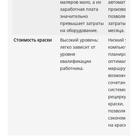
маляров мало, а их
автоматизир
заработная плата
производство
значительно
позволяет ок
превышает затраты
затраты всего
на оборудование.
месяца.
Стоимость краски
Высокий уровень:
Низкий урове
легко зависит от
компьютерно
уровня
планировани
квалификации
оптимальных
работника.
маршрутов,
возможность
сочетания с
системой
рециркуляци
краски,
позволяющая
сэкономить д
на краске.