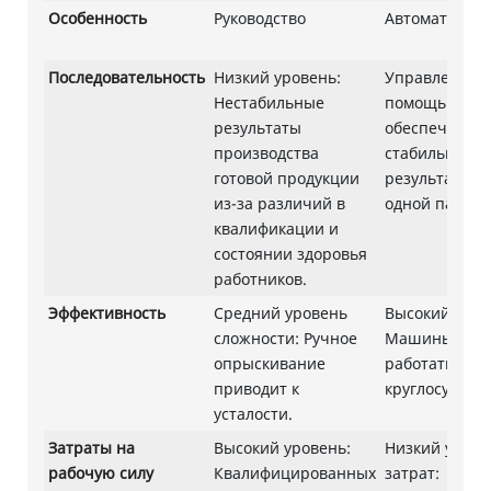
Особенность
Руководство
Автоматичес
Последовательность
Низкий уровень:
Управление с
Нестабильные
помощью ПЛ
результаты
обеспечивает
производства
стабильные
готовой продукции
результаты в
из-за различий в
одной партии
квалификации и
состоянии здоровья
работников.
Эффективность
Средний уровень
Высокий уров
сложности: Ручное
Машины могу
опрыскивание
работать
приводит к
круглосуточно
усталости.
Затраты на
Высокий уровень:
Низкий урове
рабочую силу
Квалифицированных
затрат: