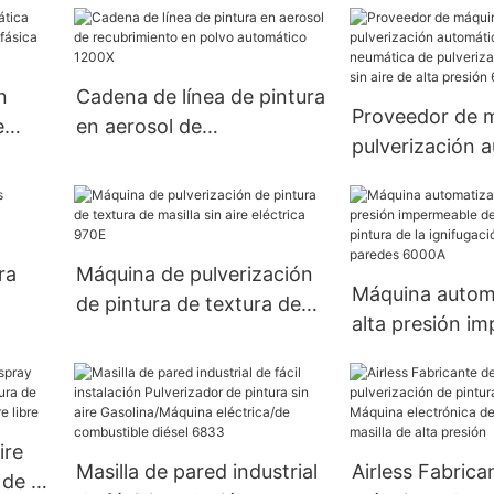
200X6B
n
Cadena de línea de pintura
Proveedor de 
e
en aerosol de
pulverización 
recubrimiento en polvo
Máquina neumá
automático 1200X
pulverización d
sin aire de alta
6c/9c/6528k
ra
Máquina de pulverización
Máquina autom
de pintura de textura de
alta presión i
la
masilla sin aire eléctrica
del rociador de
970E
de la ignifugac
paredes 6000A
ire
Masilla de pared industrial
Airless Fabrica
 de la