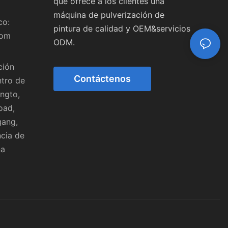
que ofrece a los clientes una
máquina de pulverización de
co:
pintura de calidad y OEM&servicios
com
ODM.
ción
Contáctenos
ntro de
ngto,
oad,
gang,
cia de
na