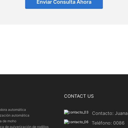
Enviar Consulta Ahora
CONTACT US
dora automática
Contacto: Juana
ización automática
ra de moho
Teléfono: 0086
a de pulverización de rodillos