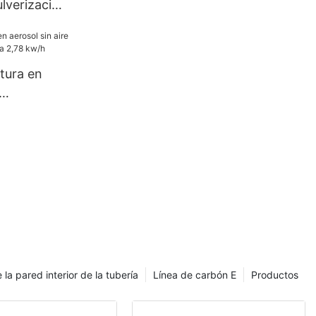
lverización
aire 595
ónica de
la de alta
tura en
 la venta
 la pared interior de la tubería
Línea de carbón E
Productos