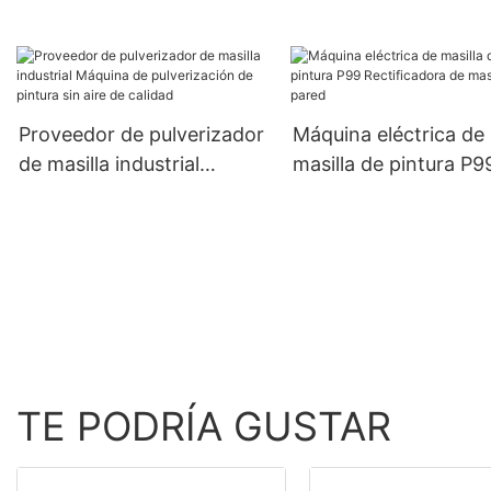
aire para pintura de casas
bomba de la pintura 
a la venta 6000B
pared para 6000T int
y al aire libre
Proveedor de pulverizador
Máquina eléctrica de
de masilla industrial
masilla de pintura P9
Máquina de pulverización
Rectificadora de masi
de pintura sin aire de
de pared
calidad
TE PODRÍA GUSTAR