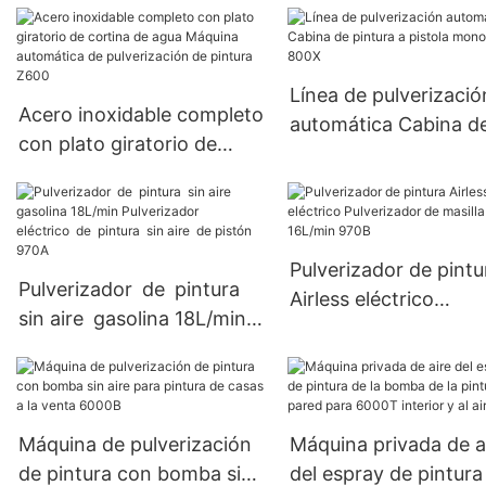
seis ejes 200X6A
Línea de pulverizació
Acero inoxidable completo
automática Cabina d
con plato giratorio de
pintura a pistola
cortina de agua Máquina
monofásica 800X
automática de
pulverización de pintura
Z600
Pulverizador de pintu
Pulverizador de pintura
Airless eléctrico
sin aire gasolina 18L/min
Pulverizador de masil
Pulverizador eléctrico de
16L/min 970B
pintura sin aire de pistón
970A
Máquina de pulverización
Máquina privada de a
de pintura con bomba sin
del espray de pintura