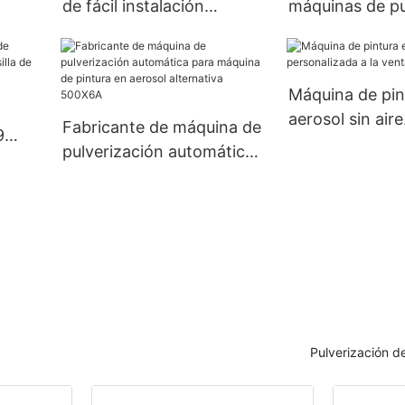
de fácil instalación
máquinas de pu
de
Pulverizador de pintura sin
de pintura sin 
erior
aire Gasolina/Máquina
Máquina electr
eléctrica/de combustible
pintura de masil
Máquina de pin
diésel 6833
presión
aerosol sin aire
Fabricante de máquina de
9
personalizada a
pulverización automática
lla
2,78 kw/h
para máquina de pintura
en aerosol alternativa
500X6A
Pulverización de