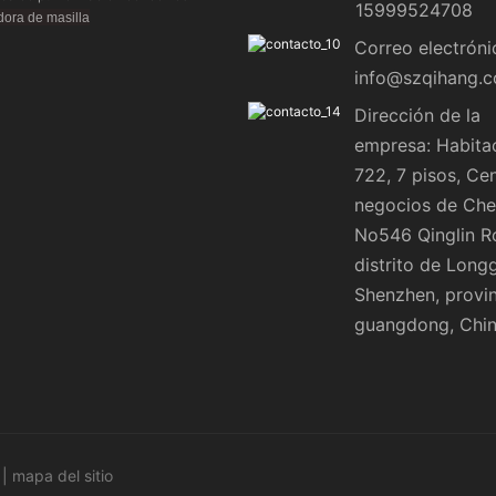
15999524708
ora de masilla
Correo electróni
info@szqihang.
Dirección de la
empresa: Habita
722, 7 pisos, Ce
negocios de Che
No546 Qinglin R
distrito de Long
Shenzhen, provin
guangdong, Chi
 |
mapa del sitio