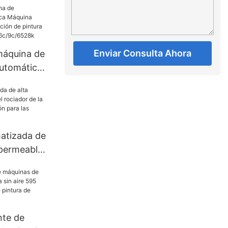
Enviar Consulta Ahora
máquina de
automática
tica de
e pintura
 presión
atizada de
mpermeable
 la pintura
ión para las
nte de