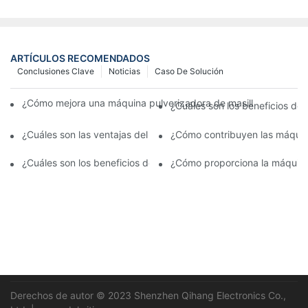
ARTÍCULOS RECOMENDADOS
Conclusiones Clave
Noticias
Caso De Solución
¿Cómo mejora una máquina pulverizadora de masilla la velocidad
¿Cuáles son los beneficios de 
¿Cuáles son las ventajas del sistema de pulverización automátic
¿Cómo contribuyen las máquina
¿Cuáles son los beneficios de la pulverización de la pared interi
¿Cómo proporciona la máquina 
Derechos de autor © 2023 Shenzhen Qihang Electronics Co.,