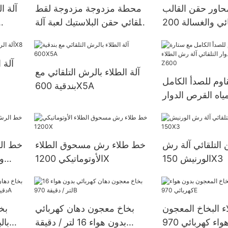
محاور حقن القالب
محطة مزدوجة مزدوجة لقط
آلة ا
التلقائي حقن البلاستيك لعبة آلة
الرش 200X6D
آلة 
آلة الطلاء بالرش التلقائي مع
قاوم للصدأ الكامل
بندقية 600X5A
ياه القرص الدوار
 التلقائي آلة رش
خط طلاء رش مسحوق الطلاء
خط الر
الورنيش 150X3
الأوتوماتيكي 1200X
و
ء البخاخ المعجون
بخاخ معجون دهان كهربائي
بخ
بدون هواء 16 لتر / دقيقة