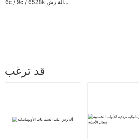
6c / 9c / 6528k آلة رش
الطلاء الهوائية ذات الضغط
العالي
قد ترغب