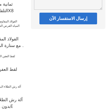
ثمانية 
التلقائي والغسالة 200X8
إرسال الاستفسار الآن
الفولاذ الم
مع ستارة الم
التلقائي آلة رش الطلاء Z600
لقط العفن
آلة رش الطلا
بدون هواء كهربائي 970E