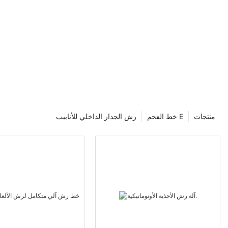
منتجات
خط الفحم E
رش الجدار الداخلي للأنابيب