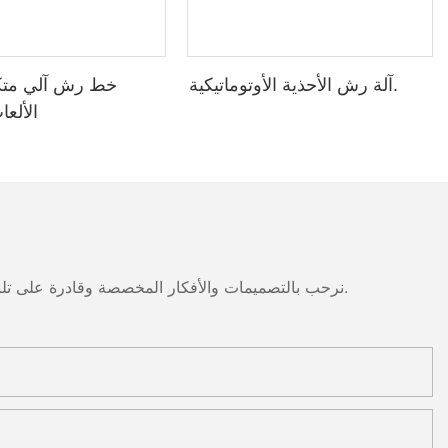
آلة رش الأحذية الأوتوماتيكية.
خط رش آلي متك
الألع
نرحب بالتصميمات والأفكار المخصصة وقادرة على تلبية المتطلبات المحددة. لمزيد من المعلومات، يرجى زيارة الموقع الإلكتروني أو الاتصال بنا مباشرة مع أسئلة أو استفسارات.