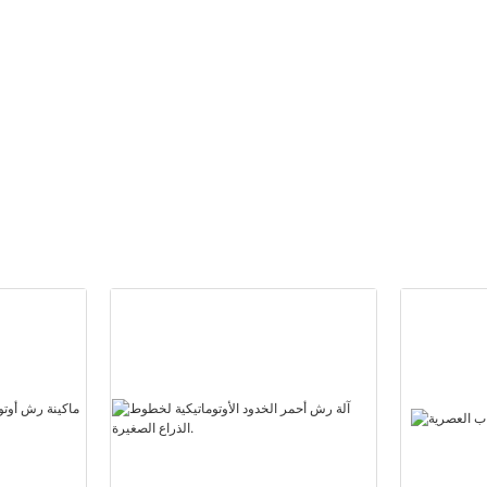
970B
دهان كهربائي بدون هواء 970A