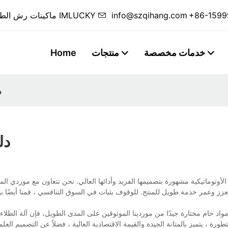
+86-1599
info@szqihang.com
ماكينات رش الطلاء الآلية المخصصة وخطوط رش الطلاء الكاملة من IMLUCKY
خدمات مخصصة
منتجات
Home
د
دل
لأوتوماتيكية مشهورة بتصميمها الفريد وأدائها العالي. نحن نتعاون مع موردي المواد 
زز وعمر خدمة طويل للمنتج. للوقوف بثبات في السوق التنافسي ، قمنا أيضًا بو
د خام مختارة جيدًا من موردينا الموثوقين على المدى الطويل، فإن آلة الطلاء ب
متطورة ، يتميز بالمتانة الجيدة والقيمة الاقتصادية العالية ، فضلاً عن التصميم ال