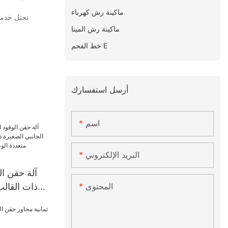
ماكينة رش كهرباء
ماكينة رش المينا
خط الفحم E
أرسل استفسارك
اسم
البريد الإلكتروني
آلة حقن الو
المحتوى
ذات القالب
ذات أربعة 
متعددة الوظ
الألعاب البلاستيكية 200x4