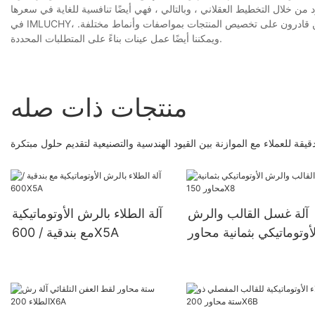
في IMLUCHY، تحتل خدمة العملاء نفس المكانة المهمة التي تحتلها آلة رش الطلاء الأوتوماتيكية لدينا. نحن قادرون على تخصيص المنتجات بمواصفات وأنماط مختلفة.
ويمكننا أيضًا عمل عينات بناءً على المتطلبات المحددة.
منتجات ذات صله
ة للعملاء مع الموازنة بين القيود الهندسية والتصنيعية لتقديم حلول مبتكرة
آلة غسل القالب والرش
آلة الطلاء بالرش الأوتوماتيكية
لأوتوماتيكي بثمانية محاور
مع بندقية / 600X5A
150X8