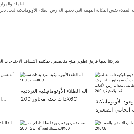
العاملة والموارد من خلال التخطيط العقلاني ، وبالتالي ، فهي أيضًا تنافسية للغاية في سعرها.
شركتنا لديها فريق تطوير منتج متخصص. يمكنهم اكتشاف الاحتياجات الدقيق
آلة الطلاء الأوتوماتيكية الترددية
ذات ستة محاور 200X6C
ا
قود الأوتوماتيكية
 الجانبي الصغيرة
محاور ، آلة الرش
ائف ، معدات رش