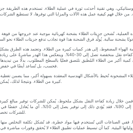
روستاتيكي، وهي تقنية أحدثت ثورة في عملية الطلاء. تستخدم هذه الطريقة 
لعملية، تُشحن جزيئات الطلاء بشحنة كهربائية موجبة عند خروجها من فوهة الرش.
مة الهواء المضغوط، إلى هدر كميات كبيرة من الطلاء. وتعتمد هذه الطرق بشكل كب
وقد أظهرت الدراسات أن تقنيات الرش الهوائي التقليدية قد تُؤدي إلى كفاءة نق
ل تصل إلى 90% أو أكثر، مما يعني أن كمية أكبر من الطلاء المُطبق تلتصق فعليًا بالسطح المطلوب، بد
فحسب، بل تُساعد أيضًا في خفض انبعاثات المركبات العضوية المتطايرة، مما يدعم لوائح الصحة والسلامة.
الطلاء المشحونة تُحيط بالأشكال الهندسية المعقدة بسهولة أكبر، مما يضمن تغط
كبيرة من الطلاء. ونتيجةً لذلك، يُمكن للشركات تحقيق تشطيبات رائعة باستخدام كميات أقل بكثير من المواد.
للشركات تخصيص ميزانياتها لتلبية احتياجات تشغيلية أخرى، مما يُعزز الربحية الإجمالية.
ففي الصناعات التي تُستخدم فيها مواد خطرة، قد تُشكل تكلفة التخلص منها عبئً