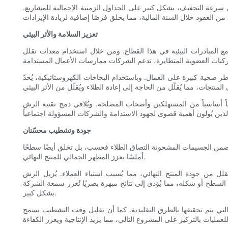
 سرعة التجفيف، بشكل كبير على الجداول الزمنية الإجمالية للمشاريع.
تعزيز السلامة والأثر البيئي
مع المبادرات البيئية في هذا القطاع. ومن خلال استخدام معدات تقلل
طر صحية كبيرة على العمال. وباستخدام البخاخات الكهروستاتيكية، يُحدّ
اً أساسياً من المستهلكين وأصحاب المصلحة. ويُلاقي دمج تقنية الرش
جودة وتشطيب محسّنان
 تضمن الجسيمات المشحونة التصاق الطلاء فحسب، بل تخلق أيضًا سطحًا
أملسًا يعزز المظهر الجمالي للمنتج النهائي.
 من جودة المنتج النهائي، مما يُسبب استياء العملاء. يُزيل الرش
لسطح أو شكله، مما يُؤدي إلى نتائج مبهرة بصريًا تُعزز سمعة الشركة
بشكل كبير.
التي يتم تحقيقها بالطرق التقليدية. كما أن تقليل وقت التشطيب يسمح