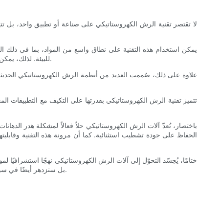
لا تقتصر تقنية الرش الكهروستاتيكي على صناعة أو تطبيق واحد، بل تتيح
يمكن استخدام هذه التقنية على نطاق واسع من المواد، بما في ذلك المعا
للبيئة. لذلك، يمكن للشركات التي تنتقل إلى المنتجات الصديقة للبيئة أن تطمئن إلى أن أجهزة الرش الكهروستاتيكي ستظل قادرة على توفير الجودة والكفاءة التي تتطلبها.
علاوة على ذلك، صُممت العديد من أنظمة الرش الكهروستاتيكي الحديثة لتس
تتميز تقنية الرش الكهروستاتيكي بقدرتها على التكيف مع التطبيقات ال
باختصار، تُعدّ آلات الرش الكهروستاتيكي حلاً فعالاً لمشكلة هدر الدهان
الحفاظ على جودة تشطيب استثنائية. كما أن مرونة هذه التقنية وقابليته
ختامًا، يُجسّد التحوّل إلى آلات الرش الكهروستاتيكي نهجًا استشرافيًا 
بل ستزدهر أيضًا في سوقٍ تزداد فيه المنافسة. ومع وضع الاستدامة والكفاءة في صميم عملياتها، تتاح للشركات فرصةٌ لإعادة تعريف معاييرها التشغيلية وتحقيق أقصى إمكاناتها.