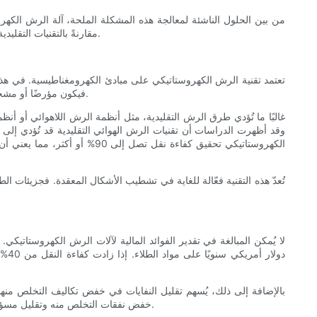
من بين الحلول الناشئة لمعالجة هذه المشكلة الملحة، آلة الرش الكه
مقارنةً بالتقنيات التقليدية. من خلال فهم كيفية عمل هذه الآلات والمزايا التي توفرها، لا تستطيع الشركات الحد من الهدر فحسب، بل يمكنها أيضًا تعزيز كفاءتها التشغيلية الشاملة.
تعتمد تقنية الرش الكهروستاتيكي على مبادئ الكهرومغناطيسية. في هذه ا
فيكون مؤرضًا أو مشحونًا بشحنة سالبة. يُولّد فرق الشحنة هذا قوة تجاذب تدفع جزيئات الطلاء نحو السطح، مما يسمح بتوزيع الطلاء بشكل أكثر تجانسًا ويقلل من الرش الزائد.
غالبًا ما تُؤدي طرق الرش التقليدية، مثل أنظمة الرش اللاهوائي أو أنظ
الكهروستاتيكي تحقيق كفاءة نق
تُعدّ هذه التقنية فعّالة للغاية في تشطيب الأشكال المعقدة. فجزيئات 
بالإضافة إلى ذلك، يُسهم تقليل النفايات في خفض تكاليف التخلص منها. 
خفض نفقات التخلص منه وتقليل مسؤولياتها البيئية. كما أن تبسيط عمليات تطبيق الطلاء لا يُحقق وفورات مباشرة في التكاليف فحسب، بل يُعزز أيضًا الامتثال للوائح البيئية المتزايدة الصرامة.