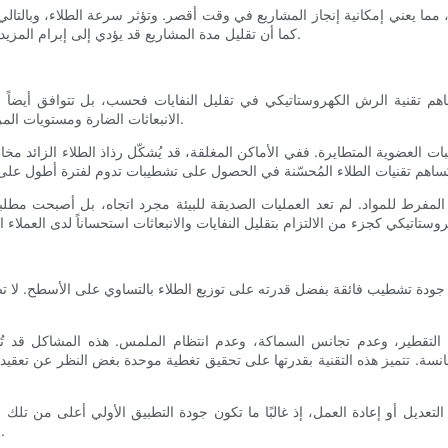
مما يعني إمكانية إنجاز المشاريع في وقت أقصر. وتؤثر سرعة الطلاء، وبالتالي
كما أن تقليل مدة المشاريع قد يؤدي إلى إبرام المزيد من العقود خلال السنة المالية، مما يخلق فرصًا إضافية لزيادة الإيرادات.
 تساهم تقنية الرش الكهروستاتيكي في تقليل النفايات فحسب، بل تتوافق أيضاً 
الانبعاثات الضارة ومستويات المركبات العضوية المتطايرة، تدعم الشركات ممارسات الأعمال المستدامة.
 العضوية المتطايرة. ففي الأماكن المغلقة، قد يُشكّل رذاذ الطلاء الزائد مخا
المفرط للمواد. لم تعد العمليات الصديقة للبيئة مجرد اتجاه، بل أصبحت مطلب
كي جودة تشطيب فائقة بفضل قدرته على توزيع الطلاء بالتساوي على الأسطح. لا
التقطير، وعدم تجانس السماكة، وعدم انتظام الملمس. هذه المشاكل قد تُقلل
سة. تتميز هذه التقنية بقدرتها على تحقيق تغطية موحدة بغض النظر عن تعقيد ا
لتعديل أو إعادة العمل، إذ غالبًا ما تكون جودة التطبيق الأولي أعلى من تلك 
للعمليات بالتركيز على المشروع التالي، مما يزيد الإنتاجية ويعزز الكفاءة.