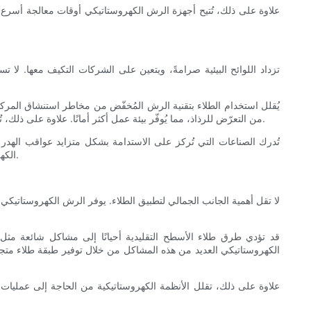
علاوة على ذلك، تُتيح أجهزة الرش الكهروستاتيكي أوقات معالجة أسرع، 
تزداد اللوائح البيئية صرامةً، ويتعين على الشركات التكيف معها. لا
يُقلل استخدام الطلاء بتقنية الرش المُخفّض من مخاطر استنشاق المركبات
من التعرّض للرذاذ، مما يُوفّر بيئة عمل أكثر أمانًا. علاوة على ذلك، تُساهم تقنيات الطلاء المُحسّنة في الحصول على تشطيبات تدوم لفترة أطول على المنتجات، مما يُقلّل من الحاجة إلى إعادة الطلاء ويُقلّل من الأثر البيئي.
تُدرك الصناعات التي تُركز على الاستدامة بشكل متزايد عواقب الهدر 
الكهروستاتيكي كجزء من الالتزام بتقليل النفايات والانبعاثات استحساناً لدى العملاء الذين يُولون أهمية قصوى لجهود الاستدامة والشركات المسؤولة اجتماعياً.
لا تقل أهمية الجانب الجمالي لتطبيق الطلاء. يوفر الرش الكهروستاتي
قد تؤدي طرق طلاء الأسطح التقليدية أحيانًا إلى مشاكل شائعة مثل 
الكهروستاتيكي العديد من هذه المشاكل من خلال توفير طبقة طلاء متجان
علاوة على ذلك، تقلل الأنظمة الكهروستاتيكية من الحاجة إلى عمليات ا