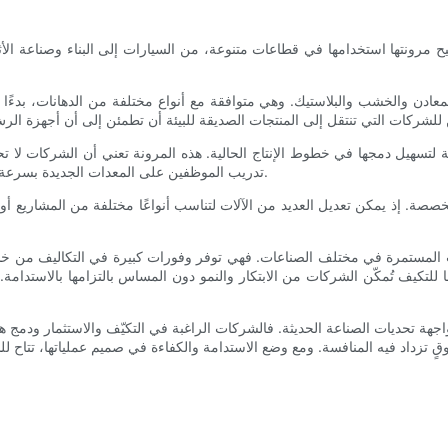
 مرونتها استخدامها في قطاعات متنوعة، من السيارات إلى البناء وصناعة الأثاث
دن والخشب والبلاستيك. وهي متوافقة مع أنواع مختلفة من الدهانات، بدءًا من د
هيل دمجها في خطوط الإنتاج الحالية. هذه المرونة تعني أن الشركات لا تحتاج إ
تدريب الموظفين على المعدات الجديدة بسرعة، مما يسمح للشركات بتحقيق عائد على الاستثمار في فترة زمنية أقصر.
مخصصة. إذ يمكن تعديل العديد من الآلات لتناسب أنواعًا مختلفة من المشاريع أ
ات المستمرة في مختلف الصناعات. فهي توفر وفورات كبيرة في التكاليف من خلال ت
ا للتكيف تُمكّن الشركات من الابتكار والنمو دون المساس بالتزامها بالاستدا
لمواجهة تحديات الصناعة الحديثة. فالشركات الراغبة في التكيّف والاستثمار ودمج 