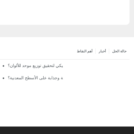
حالة الحل
أخبار
أهم النقاط
ما هي مميزات نظام الرش الأوتوماتيكي لتحقيق توزيع موحد للألوان؟
كيف توفر آلة رش المينا لمسة نهائية متينة وجذابة على الأسطح المعدنية؟