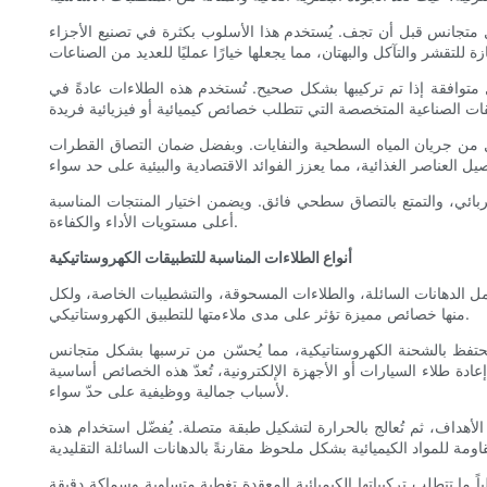
جانس قبل أن تجف. يُستخدم هذا الأسلوب بكثرة في تصنيع الأجزاء
ل متوافقة إذا تم تركيبها بشكل صحيح. تُستخدم هذه الطلاءات عادةً في
لل من جريان المياه السطحية والنفايات. وبفضل ضمان التصاق القطرات
بائي، والتمتع بالتصاق سطحي فائق. ويضمن اختيار المنتجات المناسبة
أعلى مستويات الأداء والكفاءة.
أنواع الطلاءات المناسبة للتطبيقات الكهروستاتيكية
 تشمل الدهانات السائلة، والطلاءات المسحوقة، والتشطيبات الخاصة، ولكل
منها خصائص مميزة تؤثر على مدى ملاءمتها للتطبيق الكهروستاتيكي.
نها تحتفظ بالشحنة الكهروستاتيكية، مما يُحسّن من ترسبها بشكل متجانس
ادة طلاء السيارات أو الأجهزة الإلكترونية، تُعدّ هذه الخصائص أساسية
لأسباب جمالية ووظيفية على حدّ سواء.
لأهداف، ثم تُعالج بالحرارة لتشكيل طبقة متصلة. يُفضّل استخدام هذه
 ما تتطلب تركيباتها الكيميائية المعقدة تغطية متساوية وسماكة دقيقة