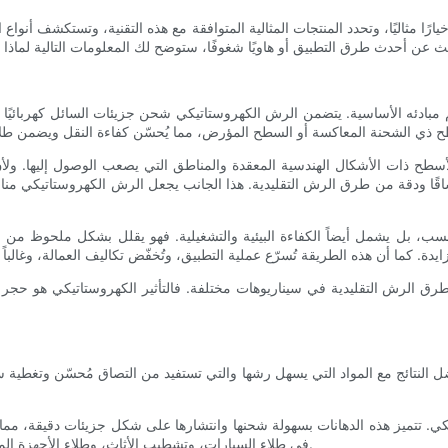
ًا مثاليًا، وتحدد المنتجات المثالية المتوافقة مع هذه التقنية، وتستكشف أنواع
 فهم مبادئه الأساسية. يتضمن الرش الكهروستاتيكي شحن جزيئات السائل كهربائي
الأسطح ذات الأشكال الهندسية المعقدة والمناطق التي يصعب الوصول إليها. ول
ا ودقة من طرق الرش التقليدية. هذا الجانب يجعل الرش الكهروستاتيكي مناسبً
، بل يشمل أيضاً الكفاءة البيئية والتشغيلية. فهو يقلل بشكل ملحوظ من است
لرش التقليدية في سيناريوهات مختلفة. فالتأثير الكهروستاتيكي هو حجر الزاوية،
ل النتائج مع المواد التي يسهل رشها والتي تستفيد من التصاق مُحسّن وتغطية 
تيكي. تتميز هذه الدهانات بسهولة شحنها وانتشارها على شكل جزيئات دقيقة، مما
في طلاء السيارات، وتشطيب الأثاث، وطلاء الأجهزة المنزلية، حيث تُعدّ الجودة البصرية العالية والمتانة من المتطلبات الأساسية.