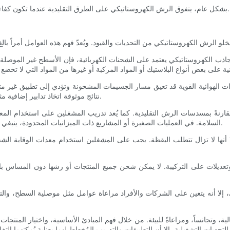
بشكل عام، يتفوق الرش الكهروستاتيكي على الطرق التقليدية عندما تكون كفاءة المواد وجودة التغطية والتأثير البيئي والإنتاجية التشغيلية من الأولويات.
ب الكهروستاتيكي يعتمد على الشحنات الكهربائية، فإن الأسطح غير الموصلة أو 
لتيارات الهوائية القوية قد تعيق مسار الجسيمات المشحونة وتؤدي إلى تطبيق غير م
نتائج موثوقة اتخاذ تدابير إضافية مثل غرف الرش المُحكمة أو تعديلات في شحنة الجسيمات ومعايير الرش.
قارنةً بمسدسات الرش التقليدية. كما يُعد تدريب المشغلين على استخدام ا
السلامة. في العمليات الصغيرة أو المشاريع ذات الميزانيات المحدودة، ينبغي الموازنة بدقة بين هذه التكاليف والوفورات المتوقعة في المواد والعمالة.
أنها لا تزال تتطلب اليقظة. يجب على المشغلين استخدام معدات الوقاية الشخ
 وتعديلات على التركيبة. لا يمكن شحن جميع المنتجات أو رشها دون المساس با
ي، إلا أنه يتعين على الشركات والأفراد مراعاة عوامل مثل موصلية السطح، والتح
الية، وتجانساً، ومراعاةً للبيئة. من خلال فهم المبادئ الأساسية، واختيار المنتجا