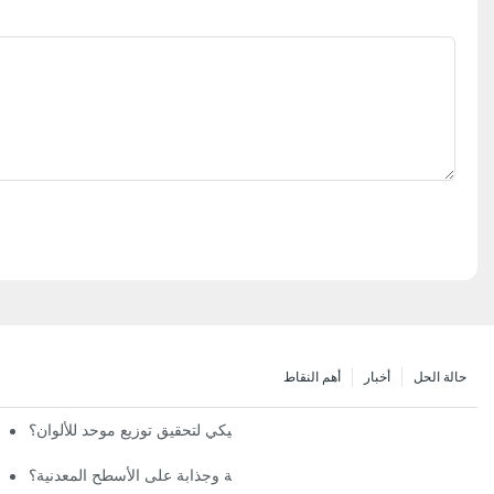
حالة الحل
أخبار
أهم النقاط
ما هي مميزات نظام الرش الأوتوماتيكي لتحقيق توزيع موحد للألوان؟
كيف توفر آلة رش المينا لمسة نهائية متينة وجذابة على الأسطح المعدنية؟