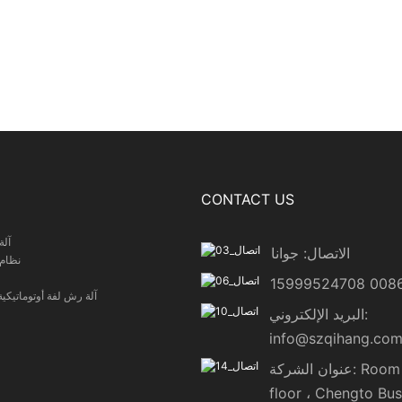
CONTACT US
آلة
الاتصال: جوانا
نظام 
آلة رش لفة أوتوماتيكي
البريد الإلكتروني:
info@szqihang.co
عنوان الشركة: Room 722 7
floor ، Chengto Bus