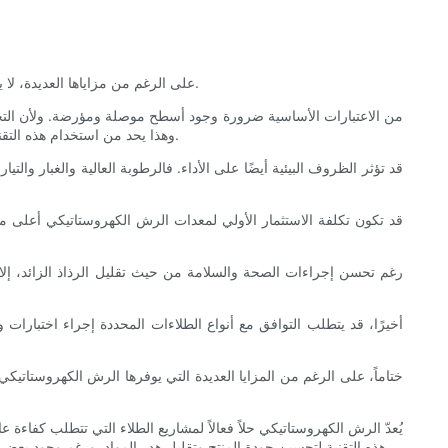
على الرغم من مزاياها العديدة، لا يخلو الرش الكهروستاتيكي من التحديات والقيود. ويُعدّ فهم هذه العوامل أمراً بالغ الأهمية لضمان تفوق الفوائد على العيوب المحتملة في أي تطبيق مُحدد.
من الاعتبارات الأساسية ضرورة وجود أسطح موصلة ومؤرضة. ولأن التجاذ
وهذا يحد من استخدام هذه التقنية على بعض أنواع البلاستيك أو المواد المركبة أو غيرها من المواد التي لا تخضع لتحضير مناسب للسطح، مثل استخدام طبقة أساسية أو طبقات موصلة.
قد تؤثر الظروف البيئية أيضًا على الأداء. فالرطوبة العالية والغبار وا
قد تكون تكلفة الاستثمار الأولي لمعدات الرش الكهروستاتيكي أعلى م
رغم تحسن إجراءات الصحة والسلامة من حيث تقليل الرذاذ الزائد، إلا 
أخيرًا، قد يتطلب التوافق مع أنواع الطلاءات المحددة إجراء اختبارات
ختاماً، على الرغم من المزايا العديدة التي يوفرها الرش الكهروستاتيك
يُعدّ الرش الكهروستاتيكي حلاً فعالاً لمشاريع الطلاء التي تتطلب كفاءة ع
هذه التقنية لتحسين جودة المنتج وتقليل هدر المواد. ورغم وجود بعض التحديات التشغيلية، إلا أن التطبيقات والتدريب المُخطط لهما بعناية يُمكنهما التغلب عليها، مما يُتيح الاستفادة الكاملة من إمكانيات الرش الكهروستاتيكي.