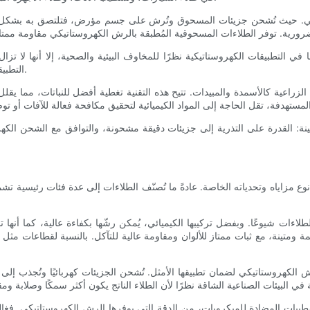
يكي. حيث تُشحن جزيئات المسحوق وتُرش على جسم مؤرض، فتلتصق به بشكل مت
ي التطبيقات الكهروستاتيكية نظرًا للمخاوف البيئية والصحية، إلا أنها لا تزا
التطبيقات الصناعية المتخصصة التي تتطلب خصائص كيميائية أو فيزيائية فريدة.
زراعية كالأسمدة والمبيدات. تتيح هذه التقنية تغطية أفضل للنباتات، مما يق
ة: القدرة على التذرية إلى جزيئات دقيقة مشحونة، والتوافق مع الشحن الكهر
ل نوع مزاياه وتحدياته الخاصة. عادةً ما تُصنّف الطلاءات إلى عدة فئات رئيسية
ع الطلاءات شيوعًا. وبفضل تركيبها الكيميائي، يُمكن رشّها بكفاءة عالية، كما أ
 ومتينة، مع ثبات ممتاز للألوان ومقاومة عالية للتآكل. بالنسبة لقطاعات مثل إع
كهروستاتيكي لضمان تطبيقها الأمثل. تُشحن الجزيئات كهربائيًا وتُجذب إلى ا
بات المضادة للميكروبات، من الدقة التي يوفرها الرش الكهروستاتيكي. فغالباً