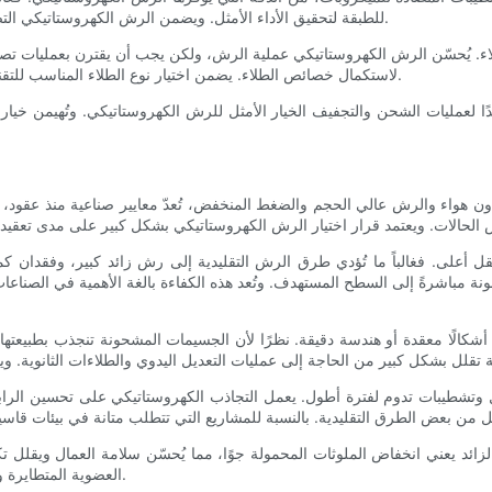
للطبقة لتحقيق الأداء الأمثل. ويضمن الرش الكهروستاتيكي التصاق الطلاءات بقوة وانتظام، مما يزيد من خصائصها الوقائية أو الوظيفية.
لطلاء. يُحسّن الرش الكهروستاتيكي عملية الرش، ولكن يجب أن يقترن بعمليات ت
لاستكمال خصائص الطلاء. يضمن اختيار نوع الطلاء المناسب للتقنية الكهروستاتيكية الحصول على أفضل النتائج من حيث المظهر والمتانة.
 جيدًا لعمليات الشحن والتجفيف الخيار الأمثل للرش الكهروستاتيكي. وتُهيمن 
هواء والرش عالي الحجم والضغط المنخفض، تُعدّ معايير صناعية منذ عقود، إلا 
نقل أعلى. فغالباً ما تُؤدي طرق الرش التقليدية إلى رش زائد كبير، وفقدان ك
شرةً إلى السطح المستهدف. وتُعد هذه الكفاءة بالغة الأهمية في الصناعات التي ت
من أشكالًا معقدة أو هندسة دقيقة. نظرًا لأن الجسيمات المشحونة تنجذب بطبيعت
ضل وتشطيبات تدوم لفترة أطول. يعمل التجاذب الكهروستاتيكي على تحسين الرا
لزائد يعني انخفاض الملوثات المحمولة جوًا، مما يُحسّن سلامة العمال ويقلل تكا
العضوية المتطايرة والتعرض لها في مكان العمل، يُوفّر الرش الكهروستاتيكي حلًا تقنيًا عمليًا.