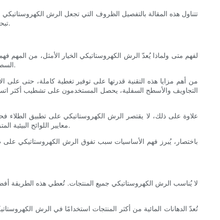
تتناول هذه المقالة بالتفصيل الظروف التي تجعل الرش الكهروستاتيكي خيار
تبحث عن أحدث طرق التطبيق أو هاويًا شغوفًا، ستوضح لك المعلومات التالية لماذا قد يكون الرش الكهروستاتيكي الحل الأمثل لتحديات الطلاء التي تواجهها.
لفهم متى ولماذا يُعدّ الرش الكهروستاتيكي الخيار الأمثل، من المهم
السطح ذي الشحنة المعاكسة أو السطح المؤرض، مما يُحسّن كفاءة النقل ويضمن طلاءً أكثر تجانسًا. يقلل هذا المبدأ بشكل كبير من الرش الزائد وهدر المواد.
من أهم مزايا هذه التقنية قدرتها على توفير تغطية كاملة، حتى على 
التجاويف والأسطح السفلية، يحصل المستخدمون على تشطيب أكثر اتساقً
علاوة على ذلك، لا يقتصر الرش الكهروستاتيكي على تطبيق الطلاء فحسب
معايير اللوائح البيئية المتزايدة. كما أن هذه الطريقة تُسرّع عملية التطبيق، وتُخفّض تكاليف العمالة، وغالباً ما تُحسّن سلامة العاملين بفضل انخفاض الرذاذ المتطاير في بيئة العمل.
باختصار، يُبرز فهم الأساسيات سبب تفوق الرش الكهروستاتيكي على طرق ا
لا يُناسب الرش الكهروستاتيكي جميع المنتجات. تُعطي هذه الطريقة أفض
تُعدّ الدهانات المائية من أكثر المنتجات استخدامًا في الرش الكهروستا