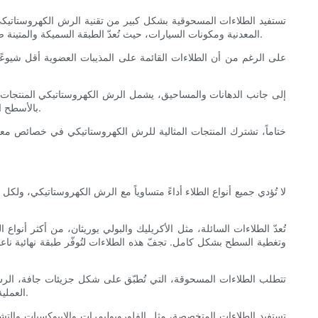
تستفيد الطلاءات المسحوقية بشكل كبير من تقنية الرش الكهروستات
المعدنية ومكونات السيارات، حيث تُعدّ الطبقة السميكة والمتينة ضرورية. توفر الطلاءات المسحوقية المُطبقة بالرش الكهروستاتيكي مقاومة ممتازة للتقشر والتآكل والبهتان، مما يجعلها خيارًا عمليًا للعديد من الصناعات.
على الرغم من أن الطلاءات القائمة على المذيبات العضوية أقل شيوعًا ف
إلى جانب الدهانات والمساحيق، يشمل الرش الكهروستاتيكي المنتجات ال
بالأسطح المستهدفة، تقل الحاجة إلى المواد الكيميائية لتحقيق مكافحة فعالة للآفات أو توصيل العناصر الغذائية، مما يعزز الفوائد الاقتصادية والبيئية على حد سواء.
ختاماً، تشترك المنتجات المثالية للرش الكهروستاتيكي في خصائص معين
لا تُؤدي جميع أنواع الطلاء أداءً متساوياً مع الرش الكهروستاتيكي، ولك
تُعدّ الطلاءات السائلة، مثل الأكريليك والبولي يوريثان، من أكثر أنوا
وتغطية السطح بشكل كامل. تجفّ هذه الطلاءات لتُوفّر طبقة نهائية ناعمة
تتطلب الطلاءات المسحوقة، التي تُطبّق على شكل جزيئات جافة، الرش ال
العملية في البيئات الصناعية الشاقة نظرًا لأن الطلاء الناتج يكون أكثر سمكًا وصلابة ومقاومة للمواد الكيميائية بشكل ملحوظ مقارنةً بالدهانات السائلة التقليدية.
تستفيد الطلاءات المتخصصة، مثل الفلوروبوليمرات والإيبوكسيات والتشطي