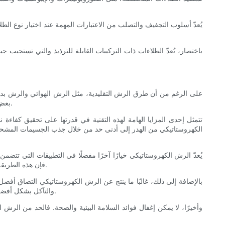
يُعدّ أسلوب التجفيف والتصلب من الاعتبارات المهمة عند اختيار نوع ا
باختصار، تُعدّ الطلاءات ذات التركيبات القابلة للترذيذ والتي تستجيب
على الرغم من أن طرق الرش التقليدية، مثل الرش الهوائي والرش بدون 
بعض الحالات. ويعتمد قرار اختيار الرش الكهروستاتيكي بشكل كبير على مدى تعقيد المشروع، وخصائص المواد، والاعتبارات البيئية، وأهداف خفض التكاليف.
تتمثل إحدى المزايا الهامة لهذه التقنية في قدرتها على تحقيق كفاءة 
الكهروستاتيكي من الهدر إلى أدنى حد من خلال جذب الجسيمات المشحونة مبا
يُعدّ الرش الكهروستاتيكي خيارًا آخرًا مفضلًا في التطبيقات التي تتض
فإن هذه الطريقة تقلل بشكل كبير من الحاجة إلى عمليات التعديل اليدوي والطلاءات الثانوية. ويؤدي ذلك إلى خفض كبير في الجهد والوقت، مما يعزز الإنتاجية الإجمالية.
بالإضافة إلى ذلك، غالبًا ما ينتج عن الرش الكهروستاتيكي التصاق أف
والتآكل بشكل أفضل من بعض الطرق التقليدية. بالنسبة للمشاريع التي تتطلب متانة في بيئات قاسية، يمكن لهذا الفرق أن يزيد بشكل كبير من فترات الصيانة وعمر المنتج.
وأخيرًا، لا يمكن إغفال فوائد السلامة البيئية والصحة. فالحد من الرش ا