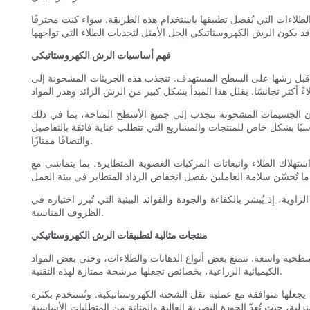
 الطلاءات التي يُفضل تطبيقها باستخدام هذه الطريقة. سواء كنت محترفًا
فهم أساسيات الرش الكهروستاتيكي
ًا قبل رشها على السطح المستهدف. تنجذب هذه الجزيئات المشحونة إلى
أن الجسيمات المشحونة تنجذب إلى جميع الأسطح المتاحة، بما في ذلك
ا بشكل خاص للمنتجات والمشاريع التي تتطلب عناية فائقة بالتفاصيل
والتصاقًا ممتازًا.
هلاك الطلاء وانبعاثات المركبات العضوية المتطايرة، بما يتماشى مع
 إذ يُبشر بالكفاءة والجودة والفوائد البيئية التي تُبرر اختياره في
الظروف المناسبة.
منتجات مثالية لتطبيقات الرش الكهروستاتيكي
سطحية واسعة. تتمتع بعض أنواع الدهانات والطلاءات، وحتى بعض المواد
الكيميائية الزراعية، بخصائص تجعلها مرشحة ممتازة لهذه التقنية.
 يجعلها متوافقة مع عملية نقل الشحنة الكهروستاتيكية. وتُستخدم بكثرة