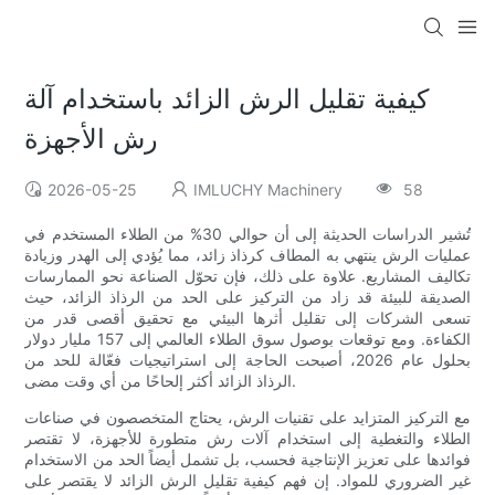
كيفية تقليل الرش الزائد باستخدام آلة
رش الأجهزة
2026-05-25
IMLUCHY Machinery
58
تُشير الدراسات الحديثة إلى أن حوالي 30% من الطلاء المستخدم في
عمليات الرش ينتهي به المطاف كرذاذ زائد، مما يُؤدي إلى الهدر وزيادة
تكاليف المشاريع. علاوة على ذلك، فإن تحوّل الصناعة نحو الممارسات
الصديقة للبيئة قد زاد من التركيز على الحد من الرذاذ الزائد، حيث
تسعى الشركات إلى تقليل أثرها البيئي مع تحقيق أقصى قدر من
الكفاءة. ومع توقعات بوصول سوق الطلاء العالمي إلى 157 مليار دولار
بحلول عام 2026، أصبحت الحاجة إلى استراتيجيات فعّالة للحد من
الرذاذ الزائد أكثر إلحاحًا من أي وقت مضى.
مع التركيز المتزايد على تقنيات الرش، يحتاج المتخصصون في صناعات
الطلاء والتغطية إلى استخدام آلات رش متطورة للأجهزة، لا تقتصر
فوائدها على تعزيز الإنتاجية فحسب، بل تشمل أيضاً الحد من الاستخدام
غير الضروري للمواد. إن فهم كيفية تقليل الرش الزائد لا يقتصر على