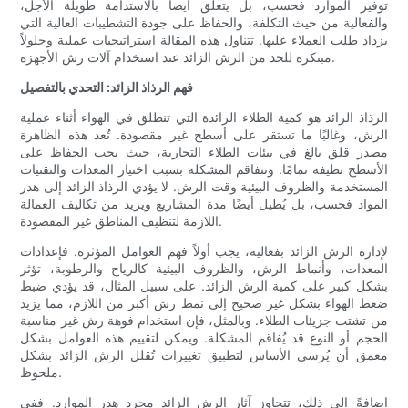
توفير الموارد فحسب، بل يتعلق أيضاً بالاستدامة طويلة الأجل،
والفعالية من حيث التكلفة، والحفاظ على جودة التشطيبات العالية التي
يزداد طلب العملاء عليها. تتناول هذه المقالة استراتيجيات عملية وحلولاً
مبتكرة للحد من الرش الزائد عند استخدام آلات رش الأجهزة.
فهم الرذاذ الزائد: التحدي بالتفصيل
الرذاذ الزائد هو كمية الطلاء الزائدة التي تنطلق في الهواء أثناء عملية
الرش، وغالبًا ما تستقر على أسطح غير مقصودة. تُعد هذه الظاهرة
مصدر قلق بالغ في بيئات الطلاء التجارية، حيث يجب الحفاظ على
الأسطح نظيفة تمامًا. وتتفاقم المشكلة بسبب اختيار المعدات والتقنيات
المستخدمة والظروف البيئية وقت الرش. لا يؤدي الرذاذ الزائد إلى هدر
المواد فحسب، بل يُطيل أيضًا مدة المشاريع ويزيد من تكاليف العمالة
اللازمة لتنظيف المناطق غير المقصودة.
لإدارة الرش الزائد بفعالية، يجب أولاً فهم العوامل المؤثرة. فإعدادات
المعدات، وأنماط الرش، والظروف البيئية كالرياح والرطوبة، تؤثر
بشكل كبير على كمية الرش الزائد. على سبيل المثال، قد يؤدي ضبط
ضغط الهواء بشكل غير صحيح إلى نمط رش أكبر من اللازم، مما يزيد
من تشتت جزيئات الطلاء. وبالمثل، فإن استخدام فوهة رش غير مناسبة
الحجم أو النوع قد يُفاقم المشكلة. ويمكن لتقييم هذه العوامل بشكل
معمق أن يُرسي الأساس لتطبيق تغييرات تُقلل الرش الزائد بشكل
ملحوظ.
إضافةً إلى ذلك، تتجاوز آثار الرش الزائد مجرد هدر الموارد. ففي