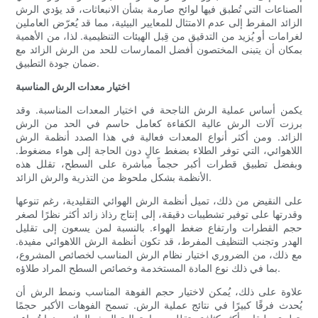
الصناعات التي تُطبق فيها لوائح صارمة بشأن الانبعاثات، قد يؤدي الرش
الزائد المفرط إلى عدم الامتثال للمعايير البيئية، مما قد يُعرّض العاملين
لغرامات أو يُزيد من التدقيق من قِبل الهيئات التنظيمية. لذا، من الأهمية
بمكان أن يتبنى المختصون أفضل الممارسات للحد من الرش الزائد مع
ضمان جودة التطبيق.
اختيار معدات الرش المناسبة
يكمن أساس عملية الرش الناجحة في اختيار المعدات المناسبة. وقد
برزت آلات الرش عالية الكفاءة كعامل حاسم في الحد من الرش
الزائد. ومن أكثر أنواع المعدات فعالية في هذا الصدد أنظمة الرش
اللاهوائي، التي توفر الطلاء بضغط عالٍ دون الحاجة إلى هواء مضغوط.
وبفضل تطبيق قطرات أكبر حجماً مباشرة على السطح، تقلل هذه
الأنظمة بشكل ملحوظ من التذرية والرش الزائد.
على النقيض من ذلك، تميل أنظمة الرش الهوائي التقليدية، رغم تنوعها
وقدرتها على توفير تشطيبات دقيقة، إلى إنتاج رذاذ زائد أكثر نظرًا لصغر
حجم القطرات وارتفاع ضغط الهواء. بالنسبة لمن يسعون إلى تقليل
الهدر وتجنب التنظيف المفرط، قد تكون أنظمة الرش اللاهوائي مفيدة.
مع ذلك، من الضروري اختيار نظام الرش المناسب لخصائص المشروع،
بما في ذلك نوع المادة المستخدمة وخصائص السطح المراد طلاؤه.
علاوة على ذلك، يُمكن لاختيار حجم الفوهة المناسب ونمط الرش أن
يُحدث فرقًا كبيرًا في نتائج عملية الرش. تسمح الفوهات الأكبر حجمًا