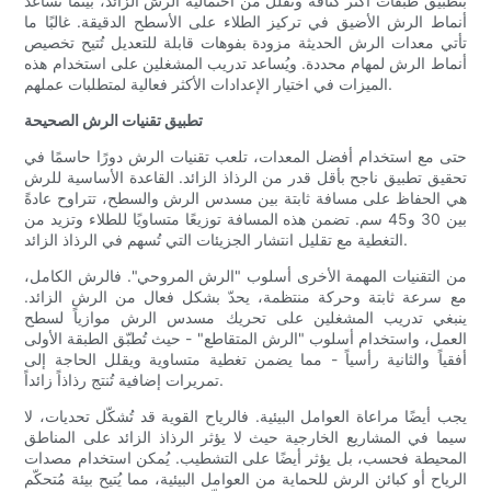
بتطبيق طبقات أكثر كثافة وتقلل من احتمالية الرش الزائد، بينما تُساعد
أنماط الرش الأضيق في تركيز الطلاء على الأسطح الدقيقة. غالبًا ما
تأتي معدات الرش الحديثة مزودة بفوهات قابلة للتعديل تُتيح تخصيص
أنماط الرش لمهام محددة. ويُساعد تدريب المشغلين على استخدام هذه
الميزات في اختيار الإعدادات الأكثر فعالية لمتطلبات عملهم.
تطبيق تقنيات الرش الصحيحة
حتى مع استخدام أفضل المعدات، تلعب تقنيات الرش دورًا حاسمًا في
تحقيق تطبيق ناجح بأقل قدر من الرذاذ الزائد. القاعدة الأساسية للرش
هي الحفاظ على مسافة ثابتة بين مسدس الرش والسطح، تتراوح عادةً
بين 30 و45 سم. تضمن هذه المسافة توزيعًا متساويًا للطلاء وتزيد من
التغطية مع تقليل انتشار الجزيئات التي تُسهم في الرذاذ الزائد.
من التقنيات المهمة الأخرى أسلوب "الرش المروحي". فالرش الكامل،
مع سرعة ثابتة وحركة منتظمة، يحدّ بشكل فعال من الرش الزائد.
ينبغي تدريب المشغلين على تحريك مسدس الرش موازياً لسطح
العمل، واستخدام أسلوب "الرش المتقاطع" - حيث تُطبّق الطبقة الأولى
أفقياً والثانية رأسياً - مما يضمن تغطية متساوية ويقلل الحاجة إلى
تمريرات إضافية تُنتج رذاذاً زائداً.
يجب أيضًا مراعاة العوامل البيئية. فالرياح القوية قد تُشكّل تحديات، لا
سيما في المشاريع الخارجية حيث لا يؤثر الرذاذ الزائد على المناطق
المحيطة فحسب، بل يؤثر أيضًا على التشطيب. يُمكن استخدام مصدات
الرياح أو كبائن الرش للحماية من العوامل البيئية، مما يُتيح بيئة مُتحكّم