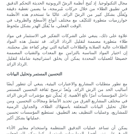
مجال التكنولوجيا. إذ تُتيح أنظمة الرشّ الروبوتية الحديثة التحكم الدقيق
في تطبيق الطلاء من خلال حركات مُبرمجة، ما يضمن تغطية دقيقة
ويُقلّل بشكل كبير من الرشّ الزائد. غالبًا ما تستخدم هذه الأنظمة
خوارزميات متطورة للتكيّف مع مختلف أنواع الأسطح والظروف في
الوقت الفعلي، ما يُقلّل الهدر بشكل ملحوظ.
علاوة على ذلك، ينبغي على الشركات التفكير في الاستثمار في مواد
طلاء متطورة مصممة لتقليل الرذاذ الزائد. قد تشمل هذه المواد
الطلاءات عالية الصلابة والطلاءات المائية التي توفر كفاءة نقل محسّنة.
إن اختيار المواد المناسبة بالتزامن مع المعدات والتقنيات المصممة
خصيصًا للعمليات المحددة يمكن أن يخلق استراتيجية شاملة لتقليل
الرذاذ الزائد.
التحسين المستمر وتحليل البيانات
مع تطور متطلبات المشاريع والاعتبارات البيئية، ينبغي أن تتطور أيضًا
أساليب الحد من الرش الزائد. ويُعدّ ترسيخ ثقافة التحسين المستمر
داخل المؤسسات أمرًا بالغ الأهمية. إذ يُمكّن تتبع مؤشرات الرش الزائد
في مختلف المشاريع الفرق من تحديد الأنماط ومجالات التحسين. ومن
خلال تحليل البيانات المتعلقة باستهلاك الطلاء، والجداول الزمنية
للمشاريع، وعمليات التنظيف بعد التطبيق، تستطيع المؤسسات تحسين
عملياتها بشكل أكبر.
يمكن أن تساعد عمليات التدقيق المنتظمة واستخدام معايير الأداء
الفرق على تبني أفضل الممارسات باستمرار. كما يمكن للمراجعات