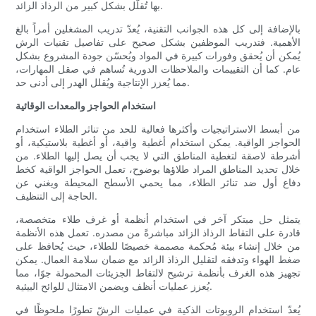
بها تُقلّل بشكل كبير من الرذاذ الزائد.
بالإضافة إلى كل هذه الجوانب التقنية، يُعدّ تدريب المشغلين أمراً بالغ
الأهمية. فتدريب الموظفين بشكل صحيح على تفاصيل تقنيات الرش
يُمكن أن يُحقق وفورات كبيرة في المواد ويُحسّن جودة المشروع بشكل
عام. كما أن التقييمات والملاحظات الدورية تُساهم في صقل المهارات،
مما يُعزز الإنتاجية ويُقلل الهدر إلى أدنى حد.
استخدام الحواجز والمعدات الوقائية
من أبسط الاستراتيجيات وأكثرها فعالية للحد من تناثر الطلاء استخدام
الحواجز الواقية. يمكن استخدام أغطية واقية، أو أغطية بلاستيكية، أو
أشرطة لاصقة لتغطية المناطق التي لا يجب أن يصل إليها الطلاء. من
خلال تحديد المناطق المراد طلاؤها بوضوح، تعمل الحواجز الواقية كخط
دفاع أول ضد تناثر الطلاء، مما يحمي الأسطح المحيطة ويغني عن
الحاجة إلى التنظيف.
يتمثل حل مبتكر آخر في استخدام أنظمة أو غرف طلاء متخصصة،
قادرة على التقاط الرذاذ الزائد مباشرةً من مصدره. تعمل هذه الأنظمة
من خلال إنشاء بيئة مُحكمة مصممة خصيصًا للطلاء، حيث يُحافظ على
ضغط الهواء وتدفقه لتقليل الرذاذ الزائد مع ضمان سلامة العمال. يمكن
تجهيز هذه الغرف بأنظمة ترشيح لالتقاط الجزيئات المحمولة جوًا، مما
يُعزز عمليات أنظف ويضمن الامتثال للوائح البيئية.
يُعدّ استخدام الروبوتات الذكية في عمليات الرشّ تطورًا ملحوظًا في