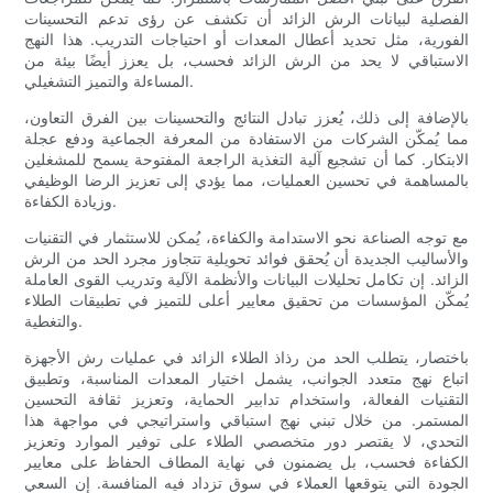
الفصلية لبيانات الرش الزائد أن تكشف عن رؤى تدعم التحسينات
الفورية، مثل تحديد أعطال المعدات أو احتياجات التدريب. هذا النهج
الاستباقي لا يحد من الرش الزائد فحسب، بل يعزز أيضًا بيئة من
المساءلة والتميز التشغيلي.
بالإضافة إلى ذلك، يُعزز تبادل النتائج والتحسينات بين الفرق التعاون،
مما يُمكّن الشركات من الاستفادة من المعرفة الجماعية ودفع عجلة
الابتكار. كما أن تشجيع آلية التغذية الراجعة المفتوحة يسمح للمشغلين
بالمساهمة في تحسين العمليات، مما يؤدي إلى تعزيز الرضا الوظيفي
وزيادة الكفاءة.
مع توجه الصناعة نحو الاستدامة والكفاءة، يُمكن للاستثمار في التقنيات
والأساليب الجديدة أن يُحقق فوائد تحويلية تتجاوز مجرد الحد من الرش
الزائد. إن تكامل تحليلات البيانات والأنظمة الآلية وتدريب القوى العاملة
يُمكّن المؤسسات من تحقيق معايير أعلى للتميز في تطبيقات الطلاء
والتغطية.
باختصار، يتطلب الحد من رذاذ الطلاء الزائد في عمليات رش الأجهزة
اتباع نهج متعدد الجوانب، يشمل اختيار المعدات المناسبة، وتطبيق
التقنيات الفعالة، واستخدام تدابير الحماية، وتعزيز ثقافة التحسين
المستمر. من خلال تبني نهج استباقي واستراتيجي في مواجهة هذا
التحدي، لا يقتصر دور متخصصي الطلاء على توفير الموارد وتعزيز
الكفاءة فحسب، بل يضمنون في نهاية المطاف الحفاظ على معايير
الجودة التي يتوقعها العملاء في سوق تزداد فيه المنافسة. إن السعي