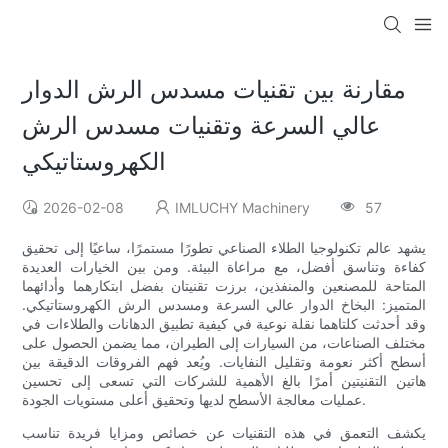
مقارنة بين تقنيات مسدس الرش الدوار
عالي السرعة وتقنيات مسدس الرش
الكهروستاتيكي
2026-02-08
IMLUCHY Machinery
57
يشهد عالم تكنولوجيا الطلاء الصناعي تطورًا مستمرًا، ساعيًا إلى تحقيق
كفاءة وتناسق أفضل، مع مراعاة البيئة. ومن بين الخيارات العديدة
المتاحة للمصنعين والمنفذين، برزت تقنيتان بفضل ابتكارهما وأدائهما
المتميز: البخاخ الدوار عالي السرعة ومسدس الرش الكهروستاتيكي.
وقد أحدثت كلتاهما نقلة نوعية في كيفية تطبيق الدهانات والطلاءات في
مختلف الصناعات، من السيارات إلى الطيران، مما يضمن الحصول على
أسطح أكثر نعومة وتقليل النفايات. ويُعد فهم الفروقات الدقيقة بين
هاتين التقنيتين أمرًا بالغ الأهمية للشركات التي تسعى إلى تحسين
عمليات معالجة الأسطح لديها وتحقيق أعلى مستويات الجودة.
يكشف التعمق في هذه التقنيات عن خصائص ومزايا فريدة تناسب