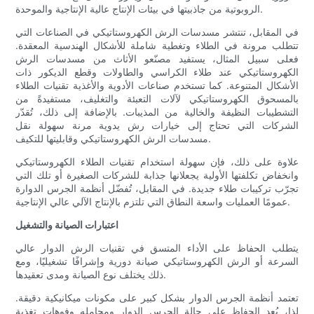
الروبوتية من جاذبيتها في بيئات الإنتاج عالية الإنتاجية والموحدة.
في المقابل، تنتشر مسدسات الرش الكهروستاتيكي في الصناعات التي
تتطلب مرونة في الطلاء وتغطية شاملة للأشكال الهندسية المعقدة.
فعلى سبيل المثال، يستفيد مصنّعو الأثاث من مسدسات الرش
الكهروستاتيكي عند طلاء الكراسي والطاولات وقطع الديكور ذات
الأشكال المتنوعة. كما تستخدم صناعات الأدوية والأغذية تقنيات الطلاء
بالمسحوق الكهروستاتيكي لآلات التعبئة والتغليف، مستفيدةً من
التشطيبات النظيفة والخالية من المذيبات. بالإضافة إلى ذلك، تُقدّر
الشركات التي تحتاج إلى خيارات رش يدوية مرنة سهولة نقل
مسدسات الرش الكهروستاتيكي وقابليتها للتكيف.
علاوة على ذلك، فإن سهولة استخدام تقنيات الطلاء الكهروستاتيكي
وانخفاض تكلفتها الأولية يجعلانها جذابة للشركات الصغيرة أو تلك التي
تجرّب تركيبات طلاء جديدة. في المقابل، تُفضّل أنظمة الجرس الدوارة
عمومًا العمليات واسعة النطاق التي تلتزم بالإنتاج الآلي عالي الإنتاجية.
اعتبارات الصيانة والتشغيل
يتطلب الحفاظ على الأداء المتسق في تقنيات الرش الدوار عالي
السرعة أو الرش الكهروستاتيكي صيانة دورية وإشرافًا تشغيليًا، ومع
ذلك يختلف نوع الصيانة ومدى تعقيدها.
تعتمد أنظمة الجرس الدوار بشكل كبير على مكونات ميكانيكية دقيقة.
لذا، يُعد الحفاظ على حالة الجرس الدوار ومحامله وفوهات تغذية