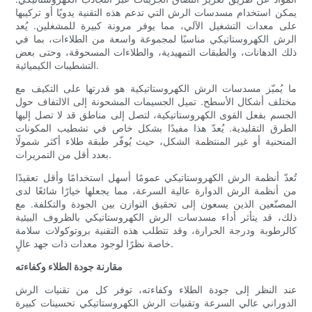
يمكن استخدام مسدسات الرش التي تدعم هذه التقنية يدويًا أو تركيبها
على معدات التشغيل الآلي، مما يوفر مرونة كبيرة للمشغلين. يُعد
الرش الكهروستاتيكي مناسبًا لمجموعة واسعة من الطلاءات، بما في
ذلك الدهانات، والطبقات التمهيدية، والطلاءات المسحوقة، وحتى بعض
التشطيبات الكيميائية.
ما يُميّز مسدسات الرش الكهروستاتيكية هو قدرتها على التكيف مع
مختلف أشكال الأسطح. تميل الجسيمات المشحونة إلى الالتفاف حول
الجسم بفعل القوى الكهروستاتيكية، لتصل إلى مناطق قد لا تصل إليها
الطرق التقليدية. يُعدّ هذا مفيدًا بشكل خاص في تشطيب المكونات
المنحنية أو غير المنتظمة الشكل، حيث يُوفّر طبقة طلاء أكثر شمولًا
بعدد أقل من التمريرات.
تُعدّ أنظمة الرش الكهروستاتيكي عمومًا أسهل استخدامًا وأقل تعقيدًا
من أنظمة الرش الدوارة عالية السرعة، مما يجعلها خيارًا شائعًا لدى
المصنّعين الذين يسعون إلى تحقيق التوازن بين الجودة والتكلفة. مع
ذلك، قد يتأثر أداء مسدسات الرش الكهروستاتيكي بالظروف البيئية
كالرطوبة ودرجة الحرارة، وقد تتطلب هذه التقنية بروتوكولات سلامة
خاصة نظرًا لوجود معدات ذات جهد عالٍ.
مقارنة جودة الطلاء وكفاءته
عند النظر إلى جودة الطلاء وكفاءته، توفر كل من تقنيات الرش
الدوراني عالي السرعة وتقنيات الرش الكهروستاتيكي تحسينات كبيرة