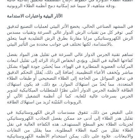
ودقة متناهية، لا سيما عند إمكانية دمج أنظمة الطلاء الروبوتية.
الآثار البيئية واعتبارات الاستدامة
في المشهد الصناعي الحالي، يخضع الأثر البيئي لعمليات التصنيع لتدقيق
كبير. توفر كل من تقنيات الرش الدوار عالي السرعة وتقنيات مسدس
الرش الكهروستاتيكي مزايا مقارنةً بطرق الرش التقليدية فيما يتعلق
بالاستدامة، لكنها تختلف في جوانب محددة من التأثير البيئي.
تساهم تقنية الجرس الدوار عالي السرعة في تقليل هدر المواد بفضل
كفاءتها العالية في النقل. ويؤدي انخفاض الرذاذ الزائد إلى تقليل انبعاث
المركبات العضوية المتطايرة في الهواء، مما يُحسّن جودة الهواء بشكل
مباشر ويُخفف الأعباء التنظيمية. إضافةً إلى ذلك، يُقلل التحكم الدقيق
في تدفق السوائل من الحاجة إلى الطلاء التصحيحي أو طبقات الطلاء
المتعددة، مما يُحدّ من استهلاك الموارد. مع ذلك، قد يكون استهلاك
الطاقة لأنظمة الجرس الدوار أعلى نظرًا للمتطلبات الميكانيكية لتدوير
الجرس بسرعات عالية للغاية، كما أن أنظمة التشغيل الآلي أو
الروبوتات المُثبّتة تُزيد من استهلاك الطاقة.
على النقيض من ذلك، تتفوق مسدسات الرش الكهروستاتيكية في
تقليل هدر الطلاء إلى أدنى حد ممكن بفضل التجاذب الكهروستاتيكي
لجزيئات الطلاء نحو السطح المستهدف. هذه الكفاءة العالية في نقل
الطلاء تقلل من كمية الطلاء المطلوبة، مما يقلل من النفايات
والانبعاثات. علاوة على ذلك، يمكن استخدام الأنظمة الكهروستاتيكية