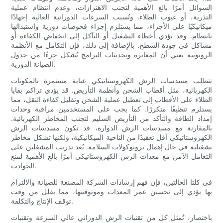
السوائل أمرًا بالغ الأهمية لتجنب الاهتزازات، وعدم انتظام عملية
التذرية، أو عيوب الطلاء. وتُسبب السرعات الدورانية العالية إجهادًا
ميكانيكيًا على الأجزاء، مما يستلزم إجراء فحوصات دورية واستبدالها
بانتظام. وقد تؤدي أخطاء التشغيل أو التآكل إلى انخفاض الكفاءة أو
مشاكل في جودة السطح. بالإضافة إلى ذلك، فإن التكامل مع الأنظمة
الروبوتية يعني أن المعايرة وتحديثات البرامج تُشكل جزءًا من جدول
الصيانة الدورية.
تتطلب مسدسات الرش الكهروستاتيكي عناية مستمرة بالمكونات
الكهربائية، مثل أقطاب الشحن وأنظمة التأريض. قد يؤدي تراكم بقايا
الطلاء على الأقطاب إلى تعطيل عملية الشحن وتقليل كفاءة النقل، مما
يستلزم تنظيفًا متكررًا. كما يجب على المستخدمين مراقبة وحدات
إمداد الطاقة والتأكد من التأريض السليم لتجنب المخاطر الكهربائية.
بالمقارنة مع مسدسات الرش الدوارة، قد تكون مسدسات الرش
الكهروستاتيكي أقل تعقيدًا من الناحية الميكانيكية، ولكنها تشكل مخاطر
تشغيلية في حال إهمال بروتوكولات السلامة. يُعد تدريب المشغلين على
التعامل الآمن مع معدات الرش الكهروستاتيكي أمرًا بالغ الأهمية لمنع
الحوادث.
في كلتا الحالتين، فإن فهم إرشادات الشركة المصنعة للصيانة والالتزام
بها يؤدي إلى تحسين عمر المعدات وموثوقيتها، مما يقلل من وقت
توقف الإنتاج والتكلفة.
باختصار، تُمثل كل من تقنيات الرش الدوراني عالي السرعة وتقنيات