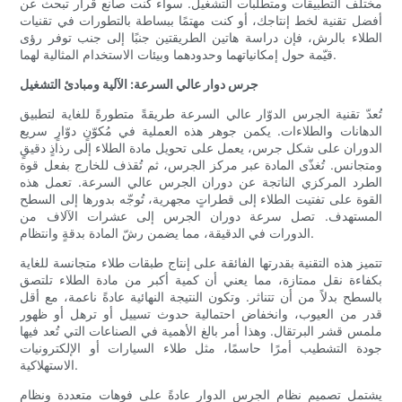
مختلف التطبيقات ومتطلبات التشغيل. سواء كنت صانع قرار تبحث عن
أفضل تقنية لخط إنتاجك، أو كنت مهتمًا ببساطة بالتطورات في تقنيات
الطلاء بالرش، فإن دراسة هاتين الطريقتين جنبًا إلى جنب توفر رؤى
قيّمة حول إمكانياتهما وحدودهما وبيئات الاستخدام المثالية لهما.
جرس دوار عالي السرعة: الآلية ومبادئ التشغيل
تُعدّ تقنية الجرس الدوّار عالي السرعة طريقةً متطورةً للغاية لتطبيق
الدهانات والطلاءات. يكمن جوهر هذه العملية في مُكوّنٍ دوّارٍ سريع
الدوران على شكل جرس، يعمل على تحويل مادة الطلاء إلى رذاذٍ دقيقٍ
ومتجانس. تُغذّى المادة عبر مركز الجرس، ثم تُقذف للخارج بفعل قوة
الطرد المركزي الناتجة عن دوران الجرس عالي السرعة. تعمل هذه
القوة على تفتيت الطلاء إلى قطراتٍ مجهرية، تُوجّه بدورها إلى السطح
المستهدف. تصل سرعة دوران الجرس إلى عشرات الآلاف من
الدورات في الدقيقة، مما يضمن رشّ المادة بدقةٍ وانتظام.
تتميز هذه التقنية بقدرتها الفائقة على إنتاج طبقات طلاء متجانسة للغاية
بكفاءة نقل ممتازة، مما يعني أن كمية أكبر من مادة الطلاء تلتصق
بالسطح بدلاً من أن تتناثر. وتكون النتيجة النهائية عادةً ناعمة، مع أقل
قدر من العيوب، وانخفاض احتمالية حدوث تسييل أو ترهل أو ظهور
ملمس قشر البرتقال. وهذا أمر بالغ الأهمية في الصناعات التي تُعد فيها
جودة التشطيب أمرًا حاسمًا، مثل طلاء السيارات أو الإلكترونيات
الاستهلاكية.
يشتمل تصميم نظام الجرس الدوار عادةً على فوهات متعددة ونظام