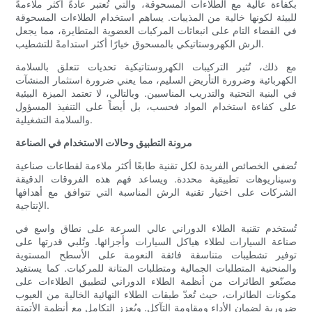
بكفاءة عالية مع الطلاءات المسحوقة، والتي تُعتبر عادةً أكثر ملاءمةً
للبيئة لكونها خالية من المذيبات. يساهم استخدام الطلاءات المسحوقة
في القضاء التام على انبعاثات المركبات العضوية المتطايرة، مما يجعل
الرش الكهروستاتيكي بالمسحوق خيارًا أكثر استدامةً للتشطيب.
مع ذلك، تُثير التركيبات الكهروستاتيكية تحديات تتعلق بالسلامة
الكهربائية وضرورة التأريض السليم، مما يعني ضرورة استثمار المنشآت
في البنية التحتية والتدريب المناسبين. وبالتالي، لا تعتمد الميزة البيئية
على كفاءة استخدام المواد فحسب، بل أيضاً على التنفيذ المسؤول
والسلامة التشغيلية.
مرونة التطبيق وحالات الاستخدام في الصناعة
تُضفي الخصائص الفريدة لكل تقنية طابعًا أكثر ملاءمة لقطاعات صناعية
وسيناريوهات تطبيقية محددة. ويساعد فهم هذه الفروقات الدقيقة
الشركات على اختيار تقنية الرش المناسبة التي تتوافق مع أهدافها
الإنتاجية.
تُستخدم تقنية الطلاء الدوراني عالي السرعة على نطاق واسع في
صناعة السيارات لطلاء هياكل السيارات وأجزائها. وتُلبي قدرتها على
توفير تشطيبات متناسقة فائقة النعومة على الأسطح المستوية
والمنحنية المتطلبات الجمالية ومتطلبات المتانة للمركبات. كما يستفيد
مصنّعو الطائرات من أنظمة الطلاء الدوراني لتطبيق الطلاءات على
مكونات الطائرات، حيث تُعدّ طبقات الطلاء النهائية الخالية من العيوب
ضرورية لضمان الأداء ومقاومة التآكل. ويُعزز التكامل مع أنظمة الأتمتة