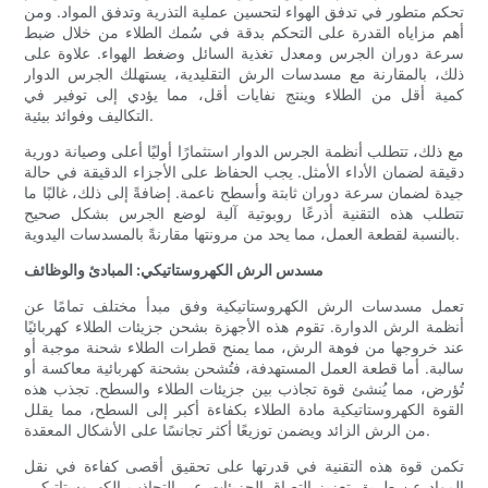
تحكم متطور في تدفق الهواء لتحسين عملية التذرية وتدفق المواد. ومن
أهم مزاياه القدرة على التحكم بدقة في سُمك الطلاء من خلال ضبط
سرعة دوران الجرس ومعدل تغذية السائل وضغط الهواء. علاوة على
ذلك، بالمقارنة مع مسدسات الرش التقليدية، يستهلك الجرس الدوار
كمية أقل من الطلاء وينتج نفايات أقل، مما يؤدي إلى توفير في
التكاليف وفوائد بيئية.
مع ذلك، تتطلب أنظمة الجرس الدوار استثمارًا أوليًا أعلى وصيانة دورية
دقيقة لضمان الأداء الأمثل. يجب الحفاظ على الأجزاء الدقيقة في حالة
جيدة لضمان سرعة دوران ثابتة وأسطح ناعمة. إضافةً إلى ذلك، غالبًا ما
تتطلب هذه التقنية أذرعًا روبوتية آلية لوضع الجرس بشكل صحيح
بالنسبة لقطعة العمل، مما يحد من مرونتها مقارنةً بالمسدسات اليدوية.
مسدس الرش الكهروستاتيكي: المبادئ والوظائف
تعمل مسدسات الرش الكهروستاتيكية وفق مبدأ مختلف تمامًا عن
أنظمة الرش الدوارة. تقوم هذه الأجهزة بشحن جزيئات الطلاء كهربائيًا
عند خروجها من فوهة الرش، مما يمنح قطرات الطلاء شحنة موجبة أو
سالبة. أما قطعة العمل المستهدفة، فتُشحن بشحنة كهربائية معاكسة أو
تُؤرض، مما يُنشئ قوة تجاذب بين جزيئات الطلاء والسطح. تجذب هذه
القوة الكهروستاتيكية مادة الطلاء بكفاءة أكبر إلى السطح، مما يقلل
من الرش الزائد ويضمن توزيعًا أكثر تجانسًا على الأشكال المعقدة.
تكمن قوة هذه التقنية في قدرتها على تحقيق أقصى كفاءة في نقل
المواد عن طريق تعزيز التصاق الجزيئات عبر التجاذب الكهروستاتيكي.