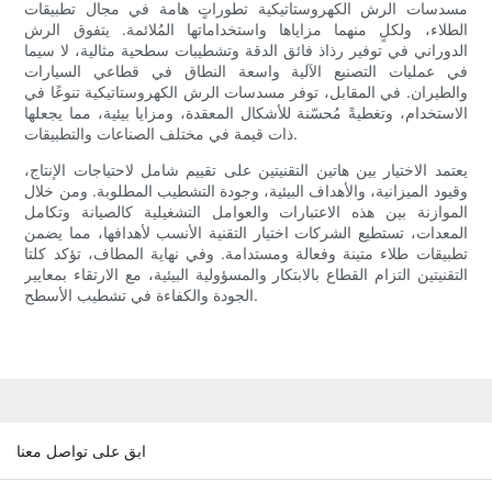
مسدسات الرش الكهروستاتيكية تطوراتٍ هامة في مجال تطبيقات
الطلاء، ولكلٍ منهما مزاياها واستخداماتها المُلائمة. يتفوق الرش
الدوراني في توفير رذاذ فائق الدقة وتشطيبات سطحية مثالية، لا سيما
في عمليات التصنيع الآلية واسعة النطاق في قطاعي السيارات
والطيران. في المقابل، توفر مسدسات الرش الكهروستاتيكية تنوعًا في
الاستخدام، وتغطيةً مُحسّنة للأشكال المعقدة، ومزايا بيئية، مما يجعلها
ذات قيمة في مختلف الصناعات والتطبيقات.
يعتمد الاختيار بين هاتين التقنيتين على تقييم شامل لاحتياجات الإنتاج،
وقيود الميزانية، والأهداف البيئية، وجودة التشطيب المطلوبة. ومن خلال
الموازنة بين هذه الاعتبارات والعوامل التشغيلية كالصيانة وتكامل
المعدات، تستطيع الشركات اختيار التقنية الأنسب لأهدافها، مما يضمن
تطبيقات طلاء متينة وفعالة ومستدامة. وفي نهاية المطاف، تؤكد كلتا
التقنيتين التزام القطاع بالابتكار والمسؤولية البيئية، مع الارتقاء بمعايير
الجودة والكفاءة في تشطيب الأسطح.
ابق على تواصل معنا