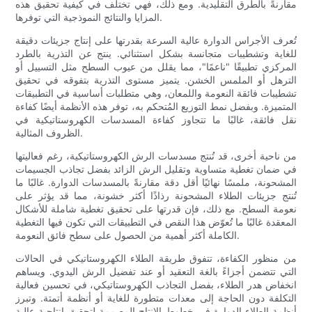
مقارنةً بالطرق التقليدية. ومع ذلك، فهي تختلف في كيفية تحقيق هذه
المزايا والنتائج النموذجية التي توفرها.
تُعرف الأجراس الدوارة عالية السرعة بقدرتها على إنتاج جزيئات دقيقة
للغاية وتشطيبات متجانسة بشكل استثنائي. ينتج عن التذرية بالطرد
المركزي تطبيقًا "ناعمًا"، مما يقلل من عيوب السطح مثل التسييل أو
الترهل أو الملمس الخشن. يتميز مستوى التذرية بتفوقه في تحقيق
تشطيبات فائقة النعومة واللمعان، وهي متطلبات أساسية في التطبيقات
المتميزة. وبفضل نمط التوزيع المُتحكم به، توفر هذه الأنظمة أيضًا كفاءة
نقل فائقة، غالبًا ما تتجاوز كفاءة المسدسات الكهروستاتيكية في
الظروف المثالية.
من ناحية أخرى، قد تُنتج مسدسات الرش الكهروستاتيكية، رغم فعاليتها
في ضمان تغطية متساوية وتقليل الرش الزائد بفضل تجاذب الجسيمات
المشحونة، ملمسًا نهائيًا أقل دقة مقارنةً بالمسدسات الدوارة. غالبًا ما
تُنتج جزيئات الطلاء المشحونة رذاذًا أكثر خشونة، مما قد يؤثر على
نعومة السطح. مع ذلك، فإن قدرتها على تحقيق تغطية شاملة للأشكال
المعقدة غالبًا ما تُعوّض هذا النقص في التطبيقات التي تكون فيها التغطية
الكاملة أكثر أهمية من الحصول على سطح فائق النعومة.
من منظور الكفاءة، تتفوق طريقة الطلاء الكهروستاتيكي في الحالات
التي تتضمن أجزاءً بالغة التعقيد أو عند تفضيل الرش اليدوي. ويساهم
انخفاض هدر الطلاء، بفضل التجاذب الكهروستاتيكي، في تحسين فعالية
التكلفة دون الحاجة إلى معدات متطورة للغاية أو أنظمة أتمتة. وتبرز
أنظمة الطلاء الدوارة في خطوط الإنتاج المصممة لتحقيق إنتاجية عالية